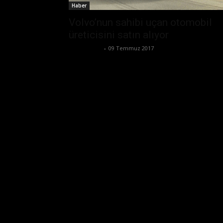
Haber
Volvo’nun sahibi uçan otomobil
üreticisini satın alıyor
Tolga Ünal
-
09 Temmuz 2017