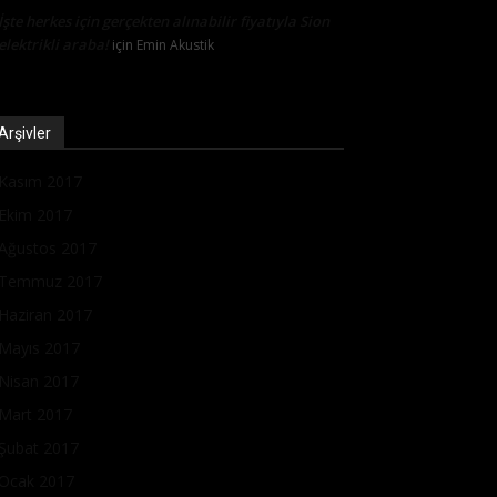
İşte herkes için gerçekten alınabilir fiyatıyla Sion
elektrikli araba!
için
Emin Akustik
Arşivler
Kasım 2017
Ekim 2017
Ağustos 2017
Temmuz 2017
Haziran 2017
Mayıs 2017
Nisan 2017
Mart 2017
Şubat 2017
Ocak 2017