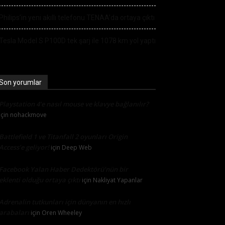
Philips’in yeni akıllı telefonu TENAA’da ortaya çıktı
Tesla Model S P100D tek şarj ile 1078 km yol yaptı
Son yorumlar
Playstation 4’e nasıl mouse ve klavye bağlanılır?
için
nohackmove
Battlefield 1 ve Titanfall 2 oyunları Origin
Access’e geliyor!
için
Deep Web
Facebook Yalan Haber Dedektörü’nün bir
eklenti olduğu ortaya çıktı
için
Nakliyat Yapanlar
Adrenalin tutkunları için dünyanın en hızlı
arabaları
için
Oren Wheeley