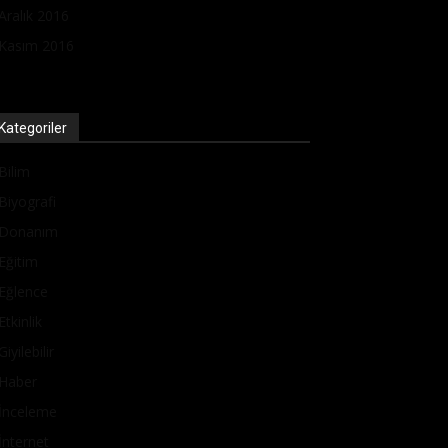
Aralık 2016
Kasım 2016
Kategoriler
Bilim
Biyografi
Donanım
Eğitim
Eğlence
Etkinlik
Giyilebilir
Haber
İnceleme
İnternet