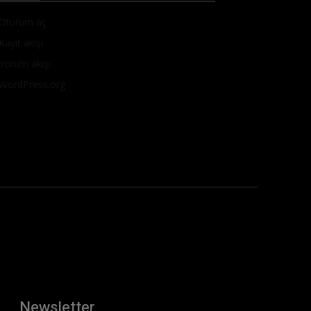
Oturum aç
Kayıt akışı
Yorum akışı
WordPress.org
Newsletter