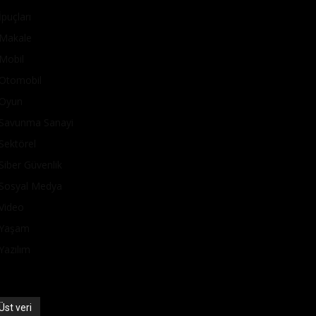
İpuçları
Makale
Mobil
Otomobil
Oyun
Savunma Sanayi
Sektörel
Siber Güvenlik
Sosyal Medya
Video
Yaşam
Yazılım
Üst veri