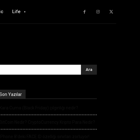
ic
Life
Son Yazılar
Kara Cuma (Black Friday) çılgınlığı nedir?
BitCoin Nedir? CryptoCurrency Kripto Para Nedir?
iPhone 8’deki FACE ID özelliği sınırları zorluyor!