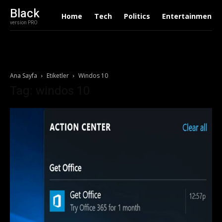
Black
Home
Tech
Politics
Entertainment
version PRO
Ana Sayfa
Etiketler
Windos 10
Tag: windos 10