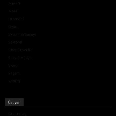
Makale
Mobil
Otomobil
Oyun
Savunma Sanayi
Sektörel
Siber Güvenlik
Sosyal Medya
Video
Yaşam
Yazılım
Üst veri
Oturum aç