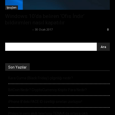
İpuçları
Windows 10’da beliren ‘Ofis İndir’
bildirimleri nasıl kapatılır
Ertuğrul Gültekin
-
30 Ocak 2017
0
Son Yazılar
Kara Cuma (Black Friday) çılgınlığı nedir?
BitCoin Nedir? CryptoCurrency Kripto Para Nedir?
iPhone 8’deki FACE ID özelliği sınırları zorluyor!
Philips’in yeni akıllı telefonu TENAA’da ortaya çıktı