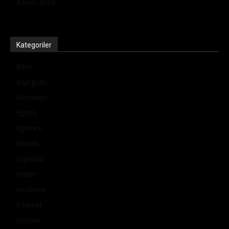
Kasım 2016
Kategoriler
Bilim
Biyografi
Donanım
Eğitim
Eğlence
Etkinlik
Giyilebilir
Haber
İnceleme
İnternet
İpuçları