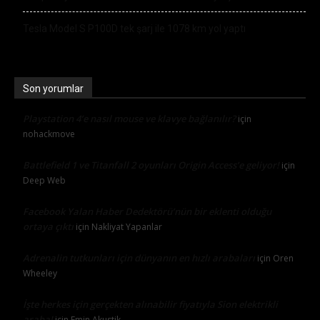
Tesla Model S P100D tek şarj ile 1078 km yol yaptı
Son yorumlar
Playstation 4’e nasıl mouse ve klavye bağlanılır?
için
nohackmove
Battlefield 1 ve Titanfall 2 oyunları Origin Access’e geliyor!
için
Deep Web
Facebook Yalan Haber Dedektörü’nün bir eklenti olduğu
ortaya çıktı
için
Nakliyat Yapanlar
Adrenalin tutkunları için dünyanın en hızlı arabaları
için
Oren
Wheeley
İşte herkes için gerçekten alınabilir fiyatıyla Sion elektrikli
araba!
için
Emin Akustik