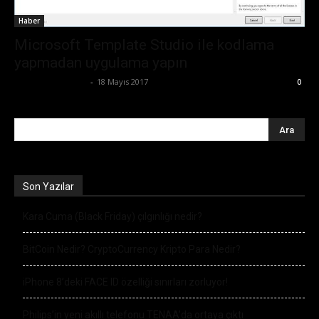
Haber
Microsoft Template Studio ile kodlama
yapmadan uygulama yapın
Ertuğrul Gültekin
-
18 Mayıs 2017
0
Son Yazılar
Kara Cuma (Black Friday) çılgınlığı nedir?
BitCoin Nedir? CryptoCurrency Kripto Para Nedir?
iPhone 8’deki FACE ID özelliği sınırları zorluyor!
Philips’in yeni akıllı telefonu TENAA’da ortaya çıktı