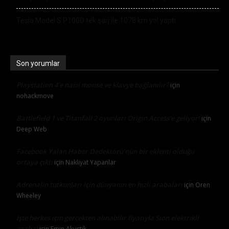
Tesla Model S P100D tek şarj ile 1078 km yol yaptı
Son yorumlar
Playstation 4’e nasıl mouse ve klavye bağlanılır?
için
nohackmove
Battlefield 1 ve Titanfall 2 oyunları Origin Access’e geliyor!
için
Deep Web
Facebook Yalan Haber Dedektörü’nün bir eklenti olduğu
ortaya çıktı
için
Nakliyat Yapanlar
Adrenalin tutkunları için dünyanın en hızlı arabaları
için
Oren
Wheeley
İşte herkes için gerçekten alınabilir fiyatıyla Sion elektrikli
araba!
için
Emin Akustik