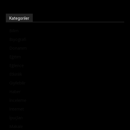
Kategoriler
Bilim
Biyografi
Donanım
Eğitim
Eğlence
Etkinlik
Giyilebilir
Haber
İnceleme
İnternet
İpuçları
Makale