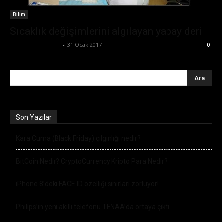
Bilim
Sıcaklık değişimlerini algılayan yapay deri
Ertuğrul Gültekin
-
31 Ocak 2017
0
Son Yazılar
Kara Cuma (Black Friday) çılgınlığı nedir?
BitCoin Nedir? CryptoCurrency Kripto Para Nedir?
iPhone 8’deki FACE ID özelliği sınırları zorluyor!
Philips’in yeni akıllı telefonu TENAA’da ortaya çıktı