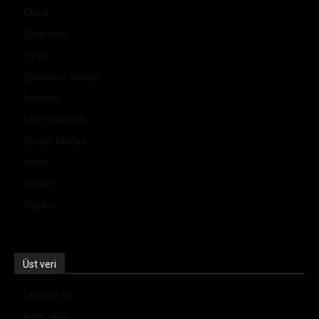
Mobil
Otomobil
Oyun
Savunma Sanayi
Sektörel
Siber Güvenlik
Sosyal Medya
Video
Yaşam
Yazılım
Üst veri
Oturum aç
Kayıt akışı