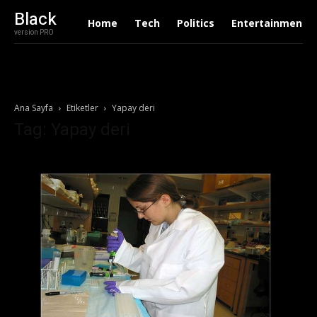
Black
Home
Tech
Politics
Entertainment
version PRO
Ana Sayfa
Etiketler
Yapay deri
Tag: Yapay deri