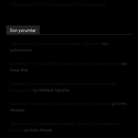
Tesla Model S P100D tek şarj ile 1078 km yol yaptı
Son yorumlar
Playstation 4’e nasıl mouse ve klavye bağlanılır?
için
nohackmove
Battlefield 1 ve Titanfall 2 oyunları Origin Access’e geliyor!
için
Deep Web
Facebook Yalan Haber Dedektörü’nün bir eklenti olduğu
ortaya çıktı
için
Nakliyat Yapanlar
Adrenalin tutkunları için dünyanın en hızlı arabaları
için
Oren
Wheeley
İşte herkes için gerçekten alınabilir fiyatıyla Sion elektrikli
araba!
için
Emin Akustik