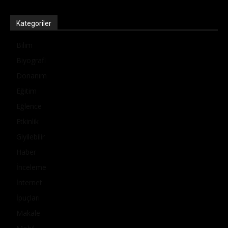
Kategoriler
Bilim
Biyografi
Donanım
Eğitim
Eğlence
Etkinlik
Giyilebilir
Haber
İnceleme
İnternet
İpuçları
Makale