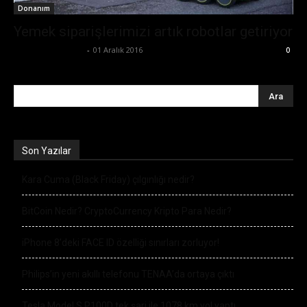
Donanım
Yemek siparişlerimizi artık robotlar getiriyor
Ertuğrul Gültekin
-
01 Aralık 2016
0
Son Yazılar
Kara Cuma (Black Friday) çılgınlığı nedir?
BitCoin Nedir? CryptoCurrency Kripto Para Nedir?
iPhone 8’deki FACE ID özelliği sınırları zorluyor!
Philips’in yeni akıllı telefonu TENAA’da ortaya çıktı
Tesla Model S P100D tek şarj ile 1078 km yol yaptı