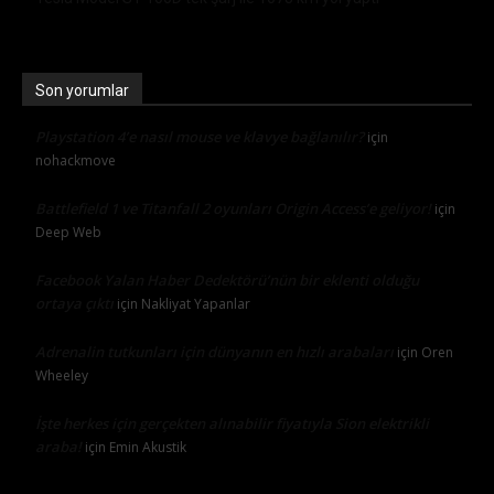
Son yorumlar
Playstation 4’e nasıl mouse ve klavye bağlanılır?
için
nohackmove
Battlefield 1 ve Titanfall 2 oyunları Origin Access’e geliyor!
için
Deep Web
Facebook Yalan Haber Dedektörü’nün bir eklenti olduğu
ortaya çıktı
için
Nakliyat Yapanlar
Adrenalin tutkunları için dünyanın en hızlı arabaları
için
Oren
Wheeley
İşte herkes için gerçekten alınabilir fiyatıyla Sion elektrikli
araba!
için
Emin Akustik