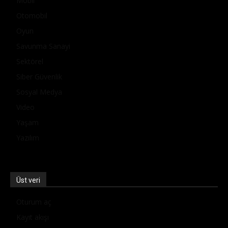
Mobil
Otomobil
Oyun
Savunma Sanayi
Sektörel
Siber Güvenlik
Sosyal Medya
Video
Yaşam
Yazılım
Üst veri
Oturum aç
Kayıt akışı