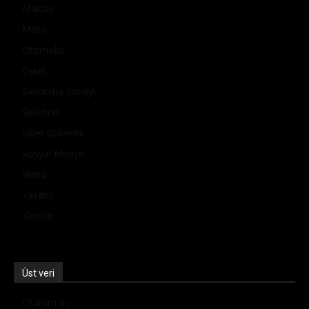
Makale
Mobil
Otomobil
Oyun
Savunma Sanayi
Sektörel
Siber Güvenlik
Sosyal Medya
Video
Yaşam
Yazılım
Üst veri
Oturum aç