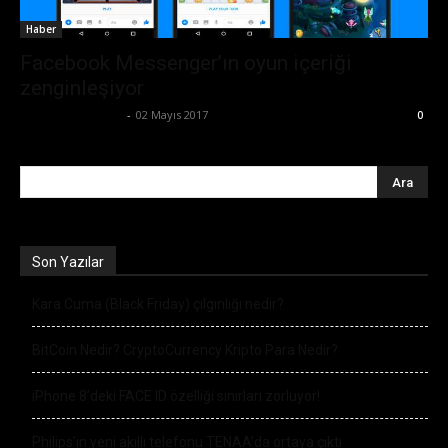
Haber
Facebook Messenger’ın oyun içeriği
zenginleşiyor
Ertuğrul Gültekin
-
02 Mayıs 2017
0
Son Yazılar
Kara Cuma (Black Friday) çılgınlığı nedir?
BitCoin Nedir? CryptoCurrency Kripto Para Nedir?
iPhone 8’deki FACE ID özelliği sınırları zorluyor!
Philips’in yeni akıllı telefonu TENAA’da ortaya çıktı