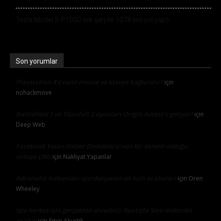
Tesla Model S P100D tek şarj ile 1078 km yol yaptı
Son yorumlar
Playstation 4’e nasıl mouse ve klavye bağlanılır?
için
nohackmove
Battlefield 1 ve Titanfall 2 oyunları Origin Access’e geliyor!
için
Deep Web
Facebook Yalan Haber Dedektörü’nün bir eklenti olduğu
ortaya çıktı
için
Nakliyat Yapanlar
Adrenalin tutkunları için dünyanın en hızlı arabaları
için
Oren
Wheeley
İşte herkes için gerçekten alınabilir fiyatıyla Sion elektrikli
araba!
için
Emin Akustik