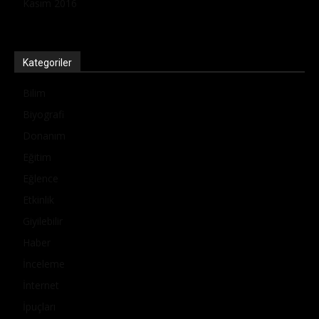
Kasım 2016
Kategoriler
Bilim
Biyografi
Donanım
Eğitim
Eğlence
Etkinlik
Giyilebilir
Haber
İnceleme
İnternet
İpuçları