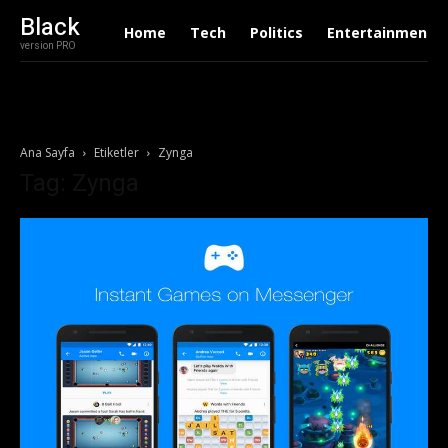
Black
Home
Tech
Politics
Entertainment
version PRO
Ana Sayfa
Etiketler
Zynga
Tag: Zynga