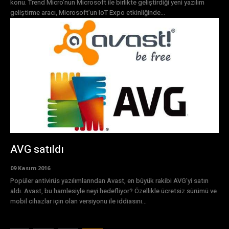
konu. Trend Micro’nun Microsoft ile birlikte geliştirdiği yeni yazılım
geliştirme aracı, Microsoft’un IoT Expo etkinliğinde...
AVG satıldı
09 Kasım 2016
Popüler antivirüs yazılımlarından Avast, en büyük rakibi AVG'yi satın
aldı. Avast, bu hamlesiyle neyi hedefliyor? Özellikle ücretsiz sürümü ve
mobil cihazlar için olan versiyonu ile iddiasını...