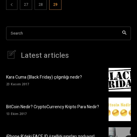
27
28
29
Search
Latest articles
Kara Cuma (Black Friday) çılgınlığı nedir?
23 Kasım 2017
BitCoin Nedir? CryptoCurrency Kripto Para Nedir?
13 Ekim 2017
iPhone 8’deki FACE ID özelliği sınırları zorluyor!