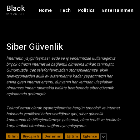
Black
Home
Tech
Politics
Entertainment
version PRO
Siber Güvenlik
İnternetin yaygınlaşması, evde ve iş yerlerimizde kullandığımız
birçok cihazın internet ile bağlantılı olmasına imkan tanımıştır.
Günümüzde, cep telefonlarımızdan otomobillerimize, akıllı
televizyonlardan akıllı ev sistemlerine kadar yaşantımızın her
anına giren internet erişimi, dünyanın her yerinden ulaşılabilir
olmamıza imkan tanımakla birlikte beraberinde siber güvenlik
açıklarınıda getirmiştir.
TeknoFormat olarak ziyaretçilerimize hergün teknoloji ve internet
hakkında yenilikleri haber verdiğimiz gibi, siber güvenlik
konusunda da bilinçlendirmeye çalışarak, olası tehdit ve tehlikele
karşı tedbirli olmalarını sağlamaya çalışıyoruz.
Bilim
Biyografi
Donanım
Eğitim
Eğlence