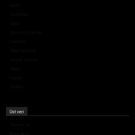
Mobil
Otomobil
Oyun
Savunma Sanayi
Sektörel
Siber Güvenlik
Sosyal Medya
Video
Yaşam
Yazılım
Üst veri
Oturum aç
Kayıt akışı