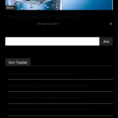
Bilim
Her gün ne kadar su içmelisiniz?
Büşra Maraş Bulut
-
19 Haziran 2017
0
Son Yazılar
Kara Cuma (Black Friday) çılgınlığı nedir?
BitCoin Nedir? CryptoCurrency Kripto Para Nedir?
iPhone 8’deki FACE ID özelliği sınırları zorluyor!
Philips’in yeni akıllı telefonu TENAA’da ortaya çıktı