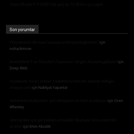
Tesla Model S P100D tek şarj ile 1078 km yol yaptı
Son yorumlar
Playstation 4’e nasıl mouse ve klavye bağlanılır?
için
nohackmove
Battlefield 1 ve Titanfall 2 oyunları Origin Access’e geliyor!
için
Deep Web
Facebook Yalan Haber Dedektörü’nün bir eklenti olduğu
ortaya çıktı
için
Nakliyat Yapanlar
Adrenalin tutkunları için dünyanın en hızlı arabaları
için
Oren
Wheeley
İşte herkes için gerçekten alınabilir fiyatıyla Sion elektrikli
araba!
için
Emin Akustik