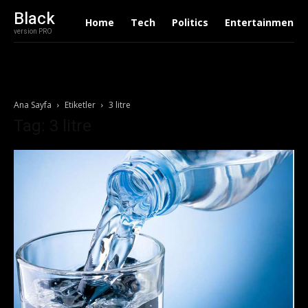
Black
Home
Tech
Politics
Entertainment
version PRO
Ana Sayfa
Etiketler
3 litre
Tag: 3 litre