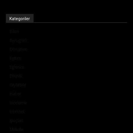
Kategoriler
Bilim
Biyografi
Donanım
Eğitim
Eğlence
Etkinlik
Giyilebilir
Haber
İnceleme
İnternet
İpuçları
Makale