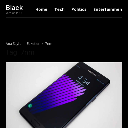
Black
Home
Tech
Politics
Entertainment
version PRO
Ana Sayfa
Etiketler
7nm
Tag: 7nm