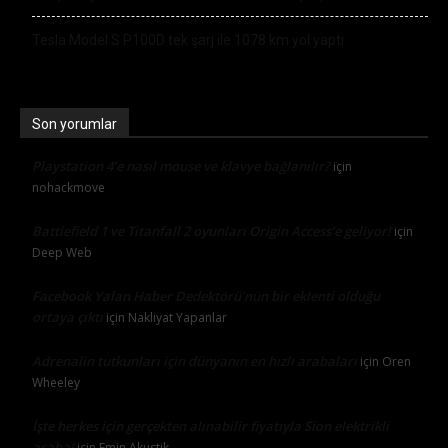
Tesla Model S P100D tek şarj ile 1078 km yol yaptı
Son yorumlar
Playstation 4’e nasıl mouse ve klavye bağlanılır?
için
nohackmove
Battlefield 1 ve Titanfall 2 oyunları Origin Access’e geliyor!
için
Deep Web
Facebook Yalan Haber Dedektörü’nün bir eklenti olduğu
ortaya çıktı
için
Nakliyat Yapanlar
Adrenalin tutkunları için dünyanın en hızlı arabaları
için
Oren
Wheeley
İşte herkes için gerçekten alınabilir fiyatıyla Sion elektrikli
araba!
için
Emin Akustik