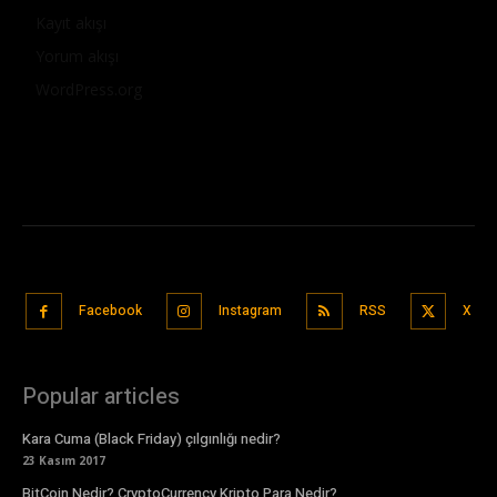
Kayıt akışı
Yorum akışı
WordPress.org
Facebook
Instagram
RSS
X
Popular articles
Kara Cuma (Black Friday) çılgınlığı nedir?
23 Kasım 2017
BitCoin Nedir? CryptoCurrency Kripto Para Nedir?