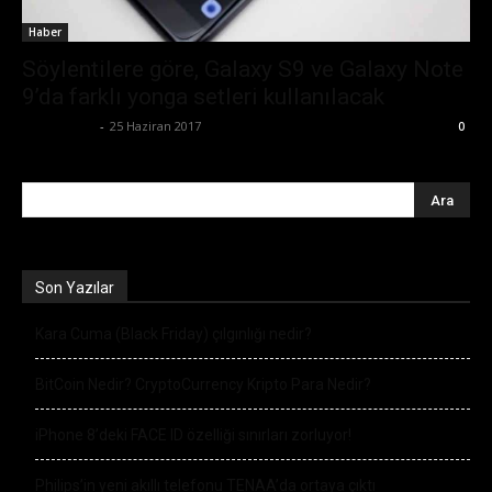
Haber
Söylentilere göre, Galaxy S9 ve Galaxy Note
9’da farklı yonga setleri kullanılacak
Tolga Ünal
-
25 Haziran 2017
0
Son Yazılar
Kara Cuma (Black Friday) çılgınlığı nedir?
BitCoin Nedir? CryptoCurrency Kripto Para Nedir?
iPhone 8’deki FACE ID özelliği sınırları zorluyor!
Philips’in yeni akıllı telefonu TENAA’da ortaya çıktı