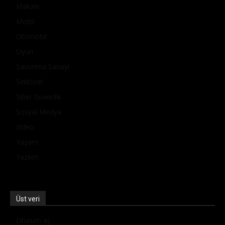
Makale
Mobil
Otomobil
Oyun
Savunma Sanayi
Sektörel
Siber Güvenlik
Sosyal Medya
Video
Yaşam
Yazılım
Üst veri
Oturum aç