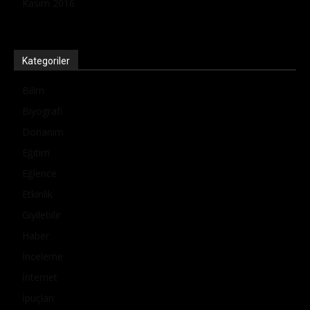
Kasım 2016
Kategoriler
Bilim
Biyografi
Donanım
Eğitim
Eğlence
Etkinlik
Giyilebilir
Haber
İnceleme
İnternet
İpuçları