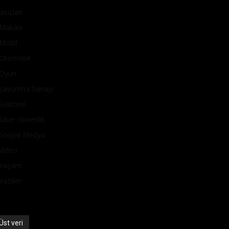
İpuçları
Makale
Mobil
Otomobil
Oyun
Savunma Sanayi
Sektörel
Siber Güvenlik
Sosyal Medya
Video
Yaşam
Yazılım
Üst veri