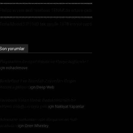
Philips’in yeni akıllı telefonu TENAA’da ortaya çıktı
Tesla Model S P100D tek şarj ile 1078 km yol yaptı
Son yorumlar
Playstation 4’e nasıl mouse ve klavye bağlanılır?
için
nohackmove
Battlefield 1 ve Titanfall 2 oyunları Origin
Access’e geliyor!
için
Deep Web
Facebook Yalan Haber Dedektörü’nün bir
eklenti olduğu ortaya çıktı
için
Nakliyat Yapanlar
Adrenalin tutkunları için dünyanın en hızlı
arabaları
için
Oren Wheeley