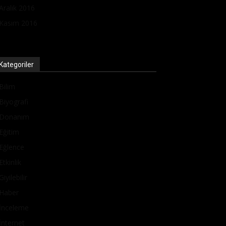
Aralık 2016
Kasım 2016
Kategoriler
Bilim
Biyografi
Donanım
Eğitim
Eğlence
Etkinlik
Giyilebilir
Haber
İnceleme
İnternet