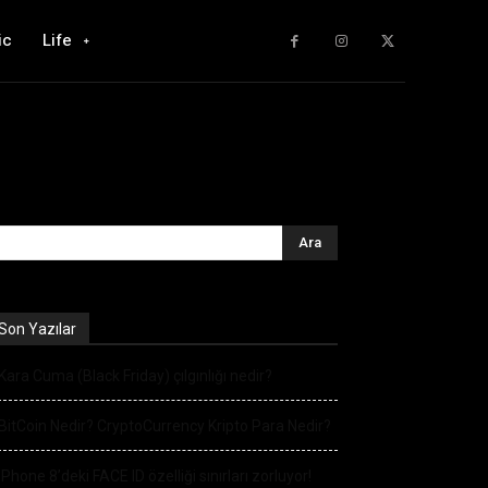
ic
Life
Son Yazılar
Kara Cuma (Black Friday) çılgınlığı nedir?
BitCoin Nedir? CryptoCurrency Kripto Para Nedir?
iPhone 8’deki FACE ID özelliği sınırları zorluyor!