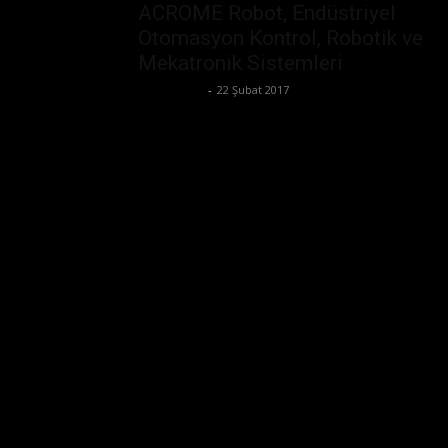
ACROME Robot, Endüstriyel
Otomasyon Kontrol, Robotik ve
Mekatronik Sistemleri
Zafer Emin
-
22 Şubat 2017