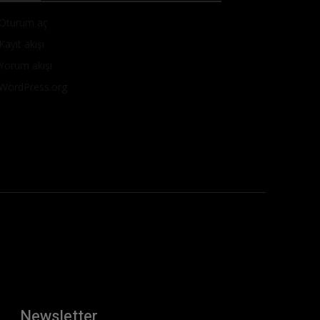
Oturum aç
Kayıt akışı
Yorum akışı
WordPress.org
Newsletter