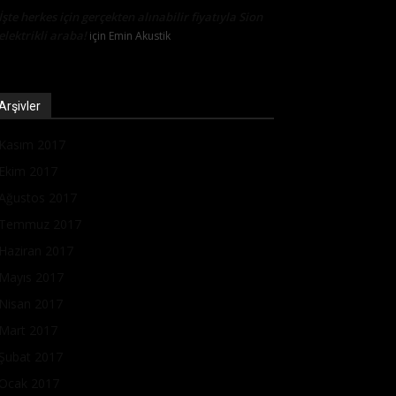
İşte herkes için gerçekten alınabilir fiyatıyla Sion
elektrikli araba!
için
Emin Akustik
Arşivler
Kasım 2017
Ekim 2017
Ağustos 2017
Temmuz 2017
Haziran 2017
Mayıs 2017
Nisan 2017
Mart 2017
Şubat 2017
Ocak 2017