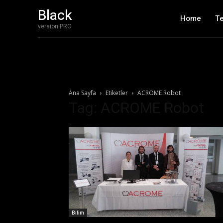
Black
Home
T
version PRO
Ana Sayfa
Etiketler
ACROME Robot
Tag: ACROME Robot
Bilim