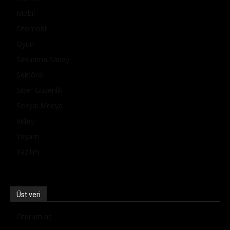
Mobil
Otomobil
Oyun
Savunma Sanayi
Sektörel
Siber Güvenlik
Sosyal Medya
Video
Yaşam
Yazılım
Üst veri
Oturum aç