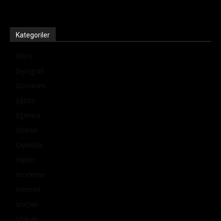
Kategoriler
Bilim
Biyografi
Donanım
Eğitim
Eğlence
Etkinlik
Giyilebilir
Haber
İnceleme
İnternet
İpuçları
Makale