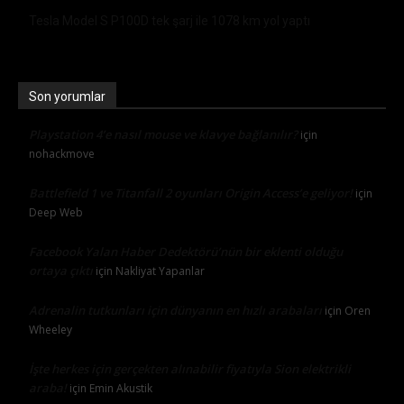
Tesla Model S P100D tek şarj ile 1078 km yol yaptı
Son yorumlar
Playstation 4’e nasıl mouse ve klavye bağlanılır?
için
nohackmove
Battlefield 1 ve Titanfall 2 oyunları Origin Access’e geliyor!
için
Deep Web
Facebook Yalan Haber Dedektörü’nün bir eklenti olduğu
ortaya çıktı
için
Nakliyat Yapanlar
Adrenalin tutkunları için dünyanın en hızlı arabaları
için
Oren
Wheeley
İşte herkes için gerçekten alınabilir fiyatıyla Sion elektrikli
araba!
için
Emin Akustik