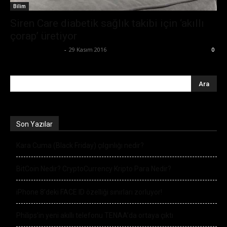
Bilim
Siren Care diabetik sağlık takibi için ‘akıllı
çorap’ üretiyor
Ertuğrul Gültekin
-
29 Kasım 2016
0
Son Yazılar
Kara Cuma (Black Friday) çılgınlığı nedir?
BitCoin Nedir? CryptoCurrency Kripto Para Nedir?
iPhone 8’deki FACE ID özelliği sınırları zorluyor!
Philips’in yeni akıllı telefonu TENAA’da ortaya çıktı