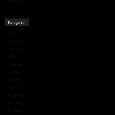
Kasım 2016
Kategoriler
Bilim
Biyografi
Donanım
Eğitim
Eğlence
Etkinlik
Giyilebilir
Haber
İnceleme
İnternet
İpuçları