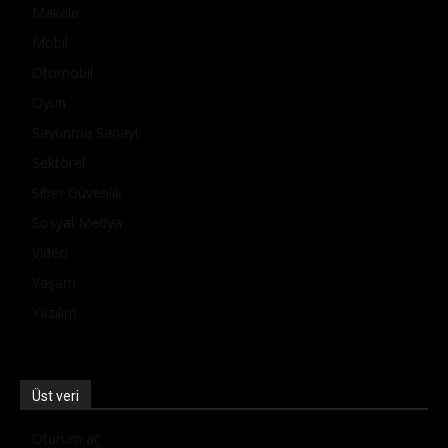
Makale
Mobil
Otomobil
Oyun
Savunma Sanayi
Sektörel
Siber Güvenlik
Sosyal Medya
Video
Yaşam
Yazılım
Üst veri
Oturum aç