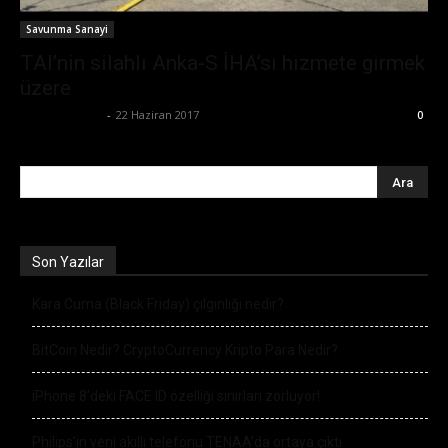
Savunma Sanayi
TAI’nin silahlı Anka-S İHA’sı hizmete girmek
üzere
Emre Bayındır
-
22 Haziran 2017
0
Son Yazılar
Kara Cuma (Black Friday) çılgınlığı nedir?
BitCoin Nedir? CryptoCurrency Kripto Para Nedir?
iPhone 8’deki FACE ID özelliği sınırları zorluyor!
Philips’in yeni akıllı telefonu TENAA’da ortaya çıktı