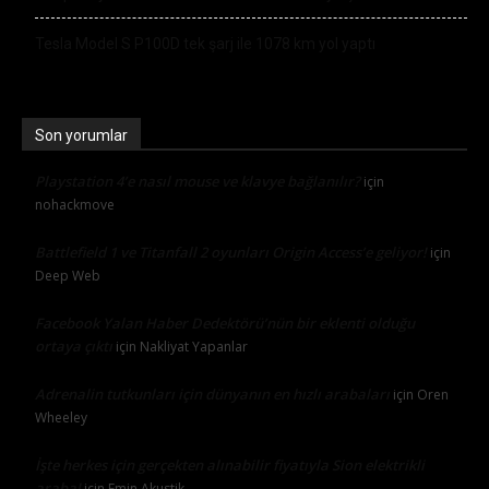
Tesla Model S P100D tek şarj ile 1078 km yol yaptı
Son yorumlar
Playstation 4’e nasıl mouse ve klavye bağlanılır?
için
nohackmove
Battlefield 1 ve Titanfall 2 oyunları Origin Access’e geliyor!
için
Deep Web
Facebook Yalan Haber Dedektörü’nün bir eklenti olduğu
ortaya çıktı
için
Nakliyat Yapanlar
Adrenalin tutkunları için dünyanın en hızlı arabaları
için
Oren
Wheeley
İşte herkes için gerçekten alınabilir fiyatıyla Sion elektrikli
araba!
için
Emin Akustik