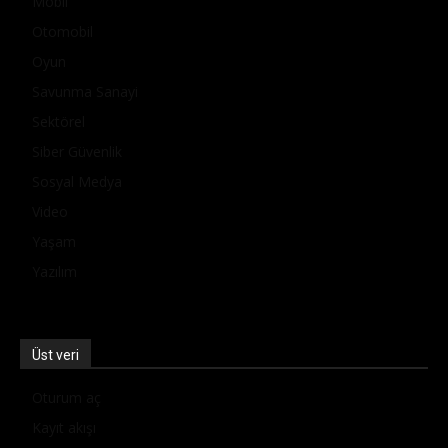
Mobil
Otomobil
Oyun
Savunma Sanayi
Sektörel
Siber Güvenlik
Sosyal Medya
Video
Yaşam
Yazılım
Üst veri
Oturum aç
Kayıt akışı