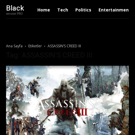
Black
Home
Tech
Politics
Entertainment
version PRO
Ana Sayfa
Etiketler
ASSASSIN’S CREED III
Tag: ASSASSIN’S CREED III