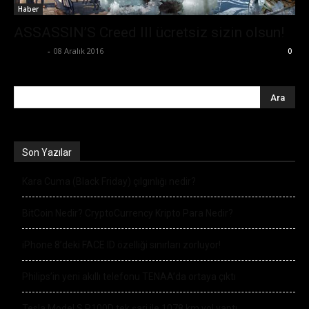
Haber
ASSASSIN’S Creed III ücretsiz sizin olsun!
Ali İlter
-
08 Aralık 2016
0
Son Yazılar
Kara Cuma (Black Friday) çılgınlığı nedir?
BitCoin Nedir? CryptoCurrency Kripto Para Nedir?
iPhone 8’deki FACE ID özelliği sınırları zorluyor!
Philips’in yeni akıllı telefonu TENAA’da ortaya çıktı
Tesla Model S P100D tek şarj ile 1078 km yol yaptı