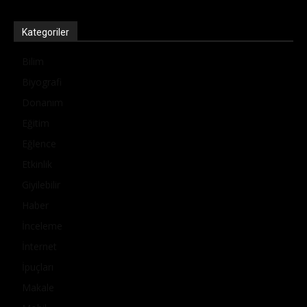
Kategoriler
Bilim
Biyografi
Donanım
Eğitim
Eğlence
Etkinlik
Giyilebilir
Haber
İnceleme
İnternet
İpuçları
Makale