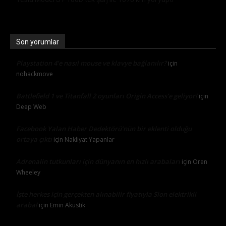
Son yorumlar
Playstation 4’e nasıl mouse ve klavye bağlanılır?
için
nohackmove
Battlefield 1 ve Titanfall 2 oyunları Origin Access’e geliyor!
için
Deep Web
Facebook Yalan Haber Dedektörü’nün bir eklenti olduğu
ortaya çıktı
için
Nakliyat Yapanlar
Adrenalin tutkunları için dünyanın en hızlı arabaları
için
Oren
Wheeley
İşte herkes için gerçekten alınabilir fiyatıyla Sion elektrikli
araba!
için
Emin Akustik