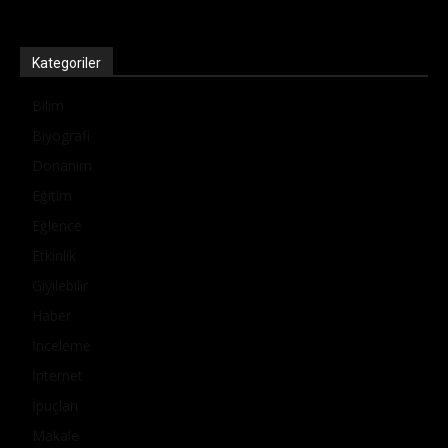
Kategoriler
Bilim
Biyografi
Donanım
Eğitim
Eğlence
Etkinlik
Giyilebilir
Haber
İnceleme
İnternet
İpuçları
Makale