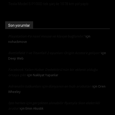
Tesla Model S P100D tek şarj ile 1078 km yol yaptı
Son yorumlar
Playstation 4’e nasıl mouse ve klavye bağlanılır?
için
nohackmove
Battlefield 1 ve Titanfall 2 oyunları Origin Access’e geliyor!
için
Deep Web
Facebook Yalan Haber Dedektörü’nün bir eklenti olduğu
ortaya çıktı
için
Nakliyat Yapanlar
Adrenalin tutkunları için dünyanın en hızlı arabaları
için
Oren
Wheeley
İşte herkes için gerçekten alınabilir fiyatıyla Sion elektrikli
araba!
için
Emin Akustik