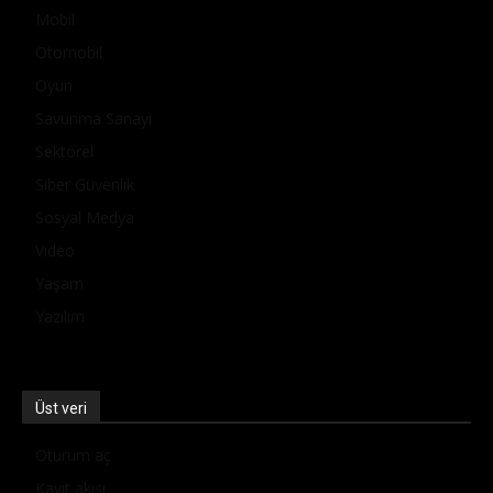
Mobil
Otomobil
Oyun
Savunma Sanayi
Sektörel
Siber Güvenlik
Sosyal Medya
Video
Yaşam
Yazılım
Üst veri
Oturum aç
Kayıt akışı