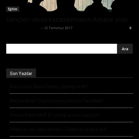
Eğitim
Gençleri okula kazandırmanın Avrupai yolu
Büşra Maraş Bulut
-
12 Temmuz 2017
0
Son Yazılar
Kara Cuma (Black Friday) çılgınlığı nedir?
BitCoin Nedir? CryptoCurrency Kripto Para Nedir?
iPhone 8’deki FACE ID özelliği sınırları zorluyor!
Philips’in yeni akıllı telefonu TENAA’da ortaya çıktı