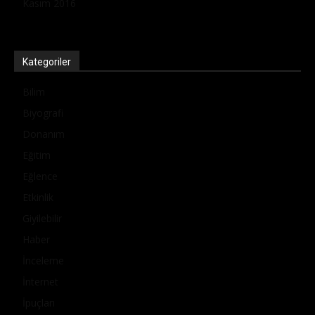
Kasım 2016
Kategoriler
Bilim
Biyografi
Donanım
Eğitim
Eğlence
Etkinlik
Giyilebilir
Haber
İnceleme
İnternet
İpuçları