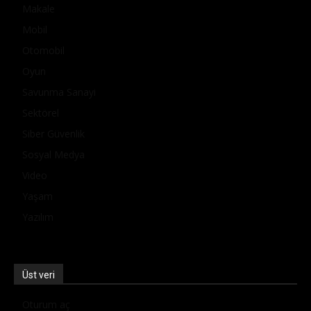
Makale
Mobil
Otomobil
Oyun
Savunma Sanayi
Sektörel
Siber Güvenlik
Sosyal Medya
Video
Yaşam
Yazılım
Üst veri
Oturum aç