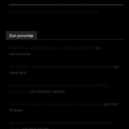
Tesla Model S P100D tek şarj ile 1078 km yol yaptı
Son yorumlar
Playstation 4’e nasıl mouse ve klavye bağlanılır?
için
nohackmove
Battlefield 1 ve Titanfall 2 oyunları Origin Access’e geliyor!
için
Deep Web
Facebook Yalan Haber Dedektörü’nün bir eklenti olduğu
ortaya çıktı
için
Nakliyat Yapanlar
Adrenalin tutkunları için dünyanın en hızlı arabaları
için
Oren
Wheeley
İşte herkes için gerçekten alınabilir fiyatıyla Sion elektrikli
araba!
için
Emin Akustik