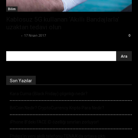
Bilim
Kablosuz 5G kullanan ‘Akıllı Bandajlarla’
uzaktan tedavi olun
Ali İlter
-
17 Nisan 2017
0
Son Yazılar
Kara Cuma (Black Friday) çılgınlığı nedir?
BitCoin Nedir? CryptoCurrency Kripto Para Nedir?
iPhone 8’deki FACE ID özelliği sınırları zorluyor!
Philips’in yeni akıllı telefonu TENAA’da ortaya çıktı