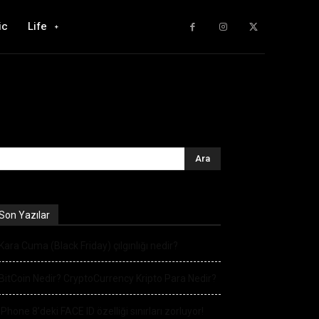
ic
Life
Son Yazılar
Kara Cuma (Black Friday) çılgınlığı nedir?
BitCoin Nedir? CryptoCurrency Kripto Para Nedir?
iPhone 8’deki FACE ID özelliği sınırları zorluyor!