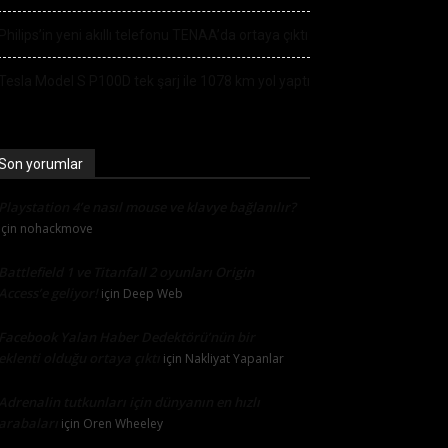
Philips’in yeni akıllı telefonu TENAA’da ortaya çıktı
Tesla Model S P100D tek şarj ile 1078 km yol yaptı
Son yorumlar
Playstation 4’e nasıl mouse ve klavye bağlanılır?
için
nohackmove
Battlefield 1 ve Titanfall 2 oyunları Origin
Access’e geliyor!
için
Deep Web
Facebook Yalan Haber Dedektörü’nün bir
eklenti olduğu ortaya çıktı
için
Nakliyat Yapanlar
Adrenalin tutkunları için dünyanın en hızlı
arabaları
için
Oren Wheeley