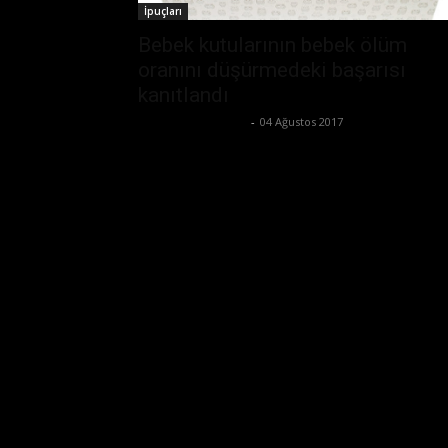
İpuçları
Bebek kutularının bebek ölüm
oranını düşürmedeki başarısı
kanıtlandı
Büşra Maraş Bulut
-
04 Ağustos 2017