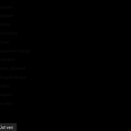
İpuçları
Makale
Mobil
Otomobil
Oyun
Savunma Sanayi
Sektörel
Siber Güvenlik
Sosyal Medya
Video
Yaşam
Yazılım
Üst veri