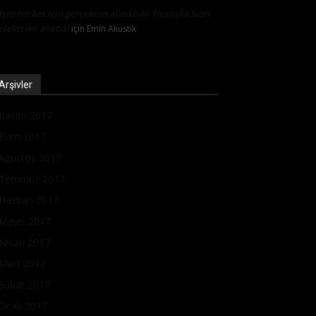
İşte herkes için gerçekten alınabilir fiyatıyla Sion
elektrikli araba!
için
Emin Akustik
Arşivler
Kasım 2017
Ekim 2017
Ağustos 2017
Temmuz 2017
Haziran 2017
Mayıs 2017
Nisan 2017
Mart 2017
Şubat 2017
Ocak 2017