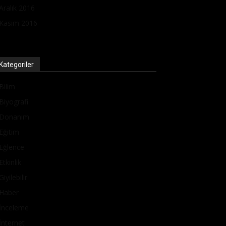
Aralık 2016
Kasım 2016
Kategoriler
Bilim
Biyografi
Donanım
Eğitim
Eğlence
Etkinlik
Giyilebilir
Haber
İnceleme
İnternet