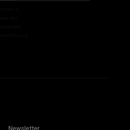
Oturum aç
Kayıt akışı
Yorum akışı
WordPress.org
Newsletter