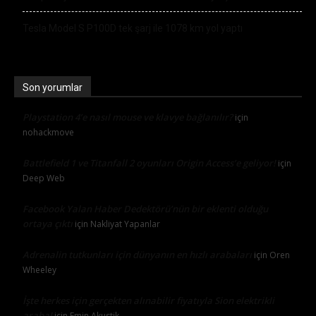
Tesla Model S P100D tek şarj ile 1078 km yol yaptı
Son yorumlar
Playstation 4’e nasıl mouse ve klavye bağlanılır?
için
nohackmove
Battlefield 1 ve Titanfall 2 oyunları Origin Access’e geliyor!
için
Deep Web
Facebook Yalan Haber Dedektörü’nün bir eklenti olduğu
ortaya çıktı
için
Nakliyat Yapanlar
Adrenalin tutkunları için dünyanın en hızlı arabaları
için
Oren
Wheeley
İşte herkes için gerçekten alınabilir fiyatıyla Sion elektrikli
araba!
için
Emin Akustik