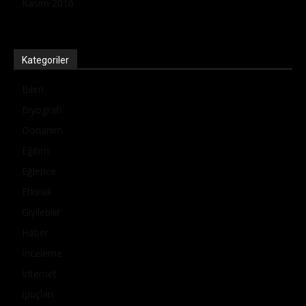
Kasım 2016
Kategoriler
Bilim
Biyografi
Donanım
Eğitim
Eğlence
Etkinlik
Giyilebilir
Haber
İnceleme
İnternet
İpuçları