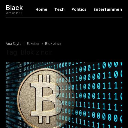
Black
Home
Tech
Politics
Entertainment
version PRO
Ana Sayfa
Etiketler
Blok zincir
Tag: Blok zincir