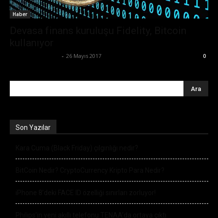
Haber
Devasa finans kuruluşu Fidelity, Bitcoin
kullanıyor
Ertuğrul Gültekin
-
26 Mayıs 2017
0
Son Yazılar
Kara Cuma (Black Friday) çılgınlığı nedir?
BitCoin Nedir? CryptoCurrency Kripto Para Nedir?
iPhone 8’deki FACE ID özelliği sınırları zorluyor!
Philips’in yeni akıllı telefonu TENAA’da ortaya çıktı