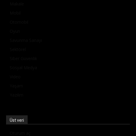
Makale
Mobil
Otomobil
Oyun
Savunma Sanayi
Sektörel
Siber Güvenlik
Sosyal Medya
Video
Yaşam
Yazılım
Üst veri
Oturum aç