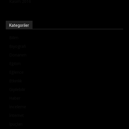
Kasım 2016
Kategoriler
Bilim
Biyografi
Donanım
Eğitim
Eğlence
Etkinlik
Giyilebilir
Haber
İnceleme
İnternet
İpuçları