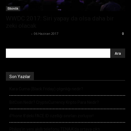
Etkinlik
WWDC 2017: Siri yapay da olsa daha bir
zeki olacak
Emre Bayındır
-
06 Haziran 2017
0
Son Yazılar
Kara Cuma (Black Friday) çılgınlığı nedir?
BitCoin Nedir? CryptoCurrency Kripto Para Nedir?
iPhone 8’deki FACE ID özelliği sınırları zorluyor!
Philips’in yeni akıllı telefonu TENAA’da ortaya çıktı