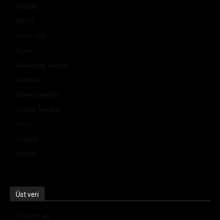
Makale
Mobil
Otomobil
Oyun
Savunma Sanayi
Sektörel
Siber Güvenlik
Sosyal Medya
Video
Yaşam
Yazılım
Üst veri
Oturum aç