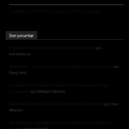
Tesla Model S P100D tek şarj ile 1078 km yol yaptı
Son yorumlar
Playstation 4’e nasıl mouse ve klavye bağlanılır?
için
nohackmove
Battlefield 1 ve Titanfall 2 oyunları Origin Access’e geliyor!
için
Deep Web
Facebook Yalan Haber Dedektörü’nün bir eklenti olduğu
ortaya çıktı
için
Nakliyat Yapanlar
Adrenalin tutkunları için dünyanın en hızlı arabaları
için
Oren
Wheeley
İşte herkes için gerçekten alınabilir fiyatıyla Sion elektrikli
araba!
için
Emin Akustik