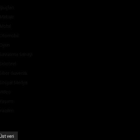
İpuçları
Makale
Mobil
Otomobil
Oyun
Savunma Sanayi
Sektörel
Siber Güvenlik
Sosyal Medya
Video
Yaşam
Yazılım
Üst veri