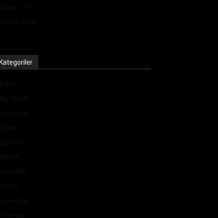
Aralık 2016
Kasım 2016
Kategoriler
Bilim
Biyografi
Donanım
Eğitim
Eğlence
Etkinlik
Giyilebilir
Haber
İnceleme
İnternet