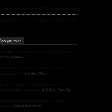
Philips’in yeni akıllı telefonu TENAA’da ortaya çıktı
Tesla Model S P100D tek şarj ile 1078 km yol yaptı
Son yorumlar
Playstation 4’e nasıl mouse ve klavye bağlanılır?
için
nohackmove
Battlefield 1 ve Titanfall 2 oyunları Origin
Access’e geliyor!
için
Deep Web
Facebook Yalan Haber Dedektörü’nün bir
eklenti olduğu ortaya çıktı
için
Nakliyat Yapanlar
Adrenalin tutkunları için dünyanın en hızlı
arabaları
için
Oren Wheeley