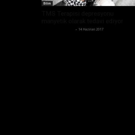
Bilim
TMS Terapisi depresyonu
manyetik olarak tedavi ediyor
Büşra Maraş Bulut
-
14 Haziran 2017