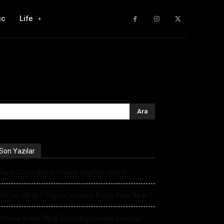
ic
Life
Son Yazılar
Kara Cuma (Black Friday) çılgınlığı nedir?
BitCoin Nedir? CryptoCurrency Kripto Para Nedir?
iPhone 8’deki FACE ID özelliği sınırları zorluyor!