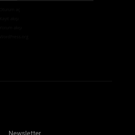
Oturum aç
Kayıt akışı
Yorum akışı
WordPress.org
Newsletter