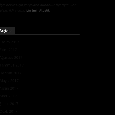
İşte herkes için gerçekten alınabilir fiyatıyla Sion
elektrikli araba!
için
Emin Akustik
Arşivler
Kasım 2017
Ekim 2017
Ağustos 2017
Temmuz 2017
Haziran 2017
Mayıs 2017
Nisan 2017
Mart 2017
Şubat 2017
Ocak 2017