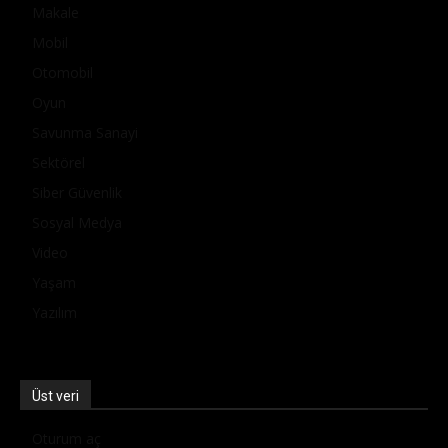
Makale
Mobil
Otomobil
Oyun
Savunma Sanayi
Sektörel
Siber Güvenlik
Sosyal Medya
Video
Yaşam
Yazılım
Üst veri
Oturum aç