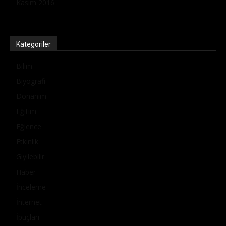
Kasım 2016
Kategoriler
Bilim
Biyografi
Donanım
Eğitim
Eğlence
Etkinlik
Giyilebilir
Haber
İnceleme
İnternet
İpuçları