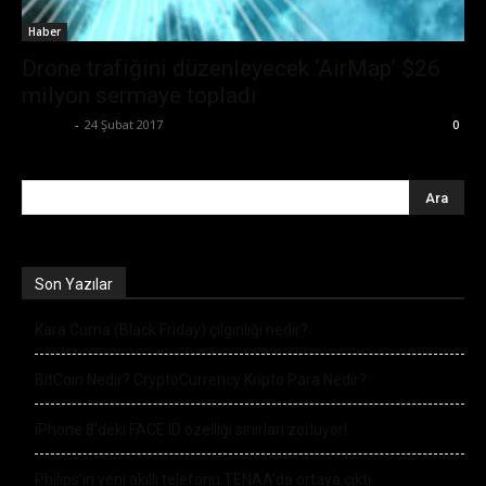
Haber
Drone trafiğini düzenleyecek ‘AirMap’ $26
milyon sermaye topladı
Ali İlter
-
24 Şubat 2017
0
Son Yazılar
Kara Cuma (Black Friday) çılgınlığı nedir?
BitCoin Nedir? CryptoCurrency Kripto Para Nedir?
iPhone 8’deki FACE ID özelliği sınırları zorluyor!
Philips’in yeni akıllı telefonu TENAA’da ortaya çıktı