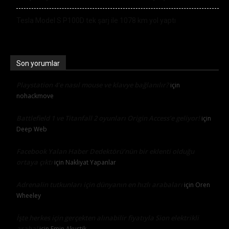
Tesla Model S P100D tek şarj ile 1078 km yol yaptı
Son yorumlar
Playstation 4’e nasıl mouse ve klavye bağlanılır?
için
nohackmove
Battlefield 1 ve Titanfall 2 oyunları Origin Access’e geliyor!
için
Deep Web
Facebook Yalan Haber Dedektörü’nün bir eklenti olduğu
ortaya çıktı
için
Nakliyat Yapanlar
Adrenalin tutkunları için dünyanın en hızlı arabaları
için
Oren
Wheeley
İşte herkes için gerçekten alınabilir fiyatıyla Sion elektrikli
araba!
için
Emin Akustik