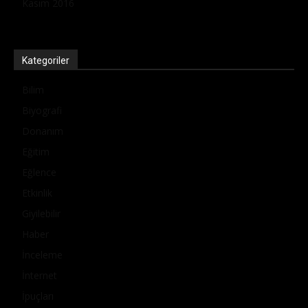
Kasım 2016
Kategoriler
Bilim
Biyografi
Donanım
Eğitim
Eğlence
Etkinlik
Giyilebilir
Haber
İnceleme
İnternet
İpuçları