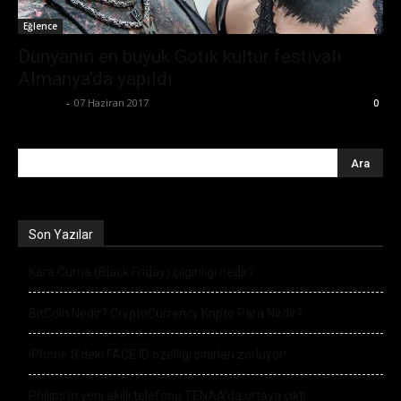
Eğlence
Dünyanın en büyük Gotik kültür festivali
Almanya’da yapıldı
Eda Sarı
-
07 Haziran 2017
0
Son Yazılar
Kara Cuma (Black Friday) çılgınlığı nedir?
BitCoin Nedir? CryptoCurrency Kripto Para Nedir?
iPhone 8’deki FACE ID özelliği sınırları zorluyor!
Philips’in yeni akıllı telefonu TENAA’da ortaya çıktı