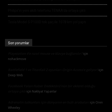
Philips’in yeni akıllı telefonu TENAA’da ortaya çıktı
Tesla Model S P100D tek şarj ile 1078 km yol yaptı
Son yorumlar
Playstation 4’e nasıl mouse ve klavye bağlanılır?
için
nohackmove
Battlefield 1 ve Titanfall 2 oyunları Origin Access’e geliyor!
için
Deep Web
Facebook Yalan Haber Dedektörü’nün bir eklenti olduğu
ortaya çıktı
için
Nakliyat Yapanlar
Adrenalin tutkunları için dünyanın en hızlı arabaları
için
Oren
Wheeley