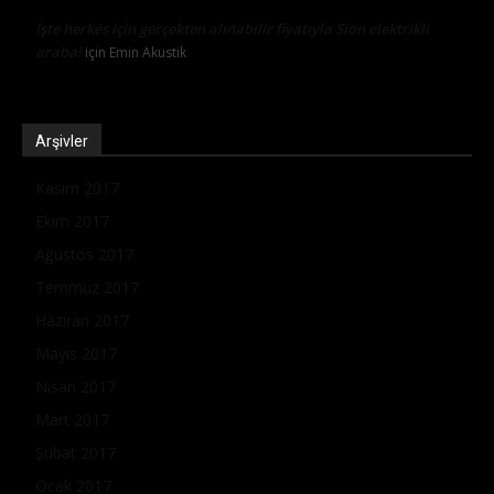
İşte herkes için gerçekten alınabilir fiyatıyla Sion elektrikli
araba!
için
Emin Akustik
Arşivler
Kasım 2017
Ekim 2017
Ağustos 2017
Temmuz 2017
Haziran 2017
Mayıs 2017
Nisan 2017
Mart 2017
Şubat 2017
Ocak 2017