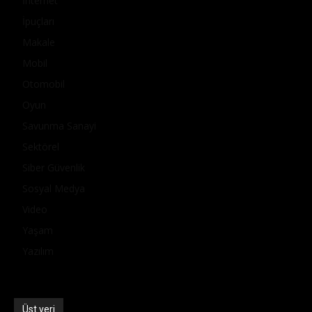
İnternet
İpuçları
Makale
Mobil
Otomobil
Oyun
Savunma Sanayi
Sektörel
Siber Güvenlik
Sosyal Medya
Video
Yaşam
Yazılım
Üst veri