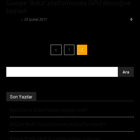
Google ‘Bulut’ platformunda GPU desteğine
başladı
Ali İlter
-
23 Şubat 2017
0
1
2
Son Yazılar
Kara Cuma (Black Friday) çılgınlığı nedir?
BitCoin Nedir? CryptoCurrency Kripto Para Nedir?
iPhone 8’deki FACE ID özelliği sınırları zorluyor!