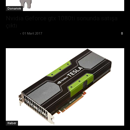
Donanım
Nvidia Geforce gtx 1080ti sonunda satışa
çıktı
Ali İlter
-
01 Mart 2017
0
Haber