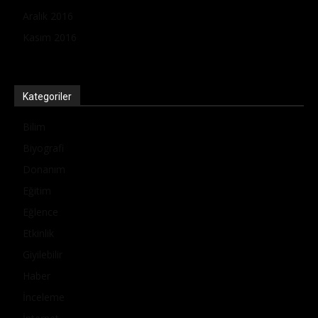
Aralık 2016
Kasım 2016
Kategoriler
Bilim
Biyografi
Donanım
Eğitim
Eğlence
Etkinlik
Giyilebilir
Haber
İnceleme