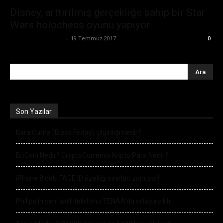
Disney, arttırılmış gerçekliğe sahip bir Star
Wars holochess oyunu yapıyor
Büşra Maraş Bulut
-
19 Temmuz 2017
0
Son Yazılar
Kara Cuma (Black Friday) çılgınlığı nedir?
BitCoin Nedir? CryptoCurrency Kripto Para Nedir?
iPhone 8’deki FACE ID özelliği sınırları zorluyor!
Philips’in yeni akıllı telefonu TENAA’da ortaya çıktı