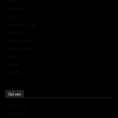
Mobil
Otomobil
Oyun
Savunma Sanayi
Sektörel
Siber Güvenlik
Sosyal Medya
Video
Yaşam
Yazılım
Üst veri
Oturum aç
Kayıt akışı