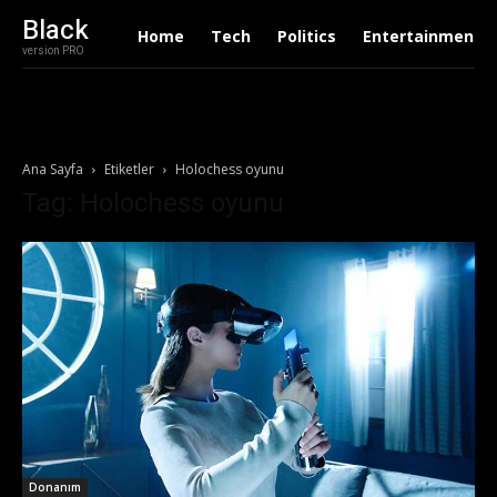
Black
Home
Tech
Politics
Entertainment
version PRO
Ana Sayfa
Etiketler
Holochess oyunu
Tag: Holochess oyunu
Donanım