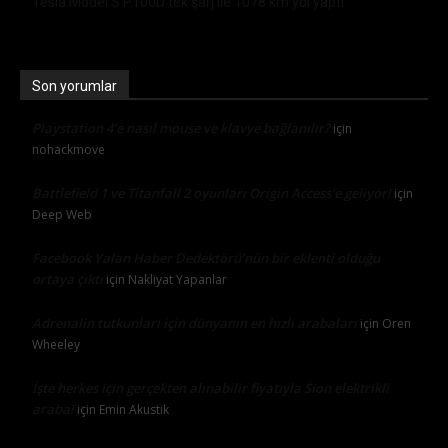
Tesla Model S P100D tek şarj ile 1078 km yol yaptı
Son yorumlar
Playstation 4’e nasıl mouse ve klavye bağlanılır?
için
nohackmove
Battlefield 1 ve Titanfall 2 oyunları Origin Access’e geliyor!
için
Deep Web
Facebook Yalan Haber Dedektörü’nün bir eklenti olduğu
ortaya çıktı
için
Nakliyat Yapanlar
Adrenalin tutkunları için dünyanın en hızlı arabaları
için
Oren
Wheeley
İşte herkes için gerçekten alınabilir fiyatıyla Sion elektrikli
araba!
için
Emin Akustik