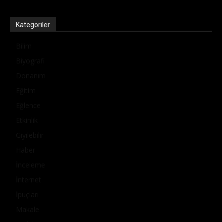
Kategoriler
Bilim
Biyografi
Donanım
Eğitim
Eğlence
Etkinlik
Giyilebilir
Haber
İnceleme
İnternet
İpuçları
Makale