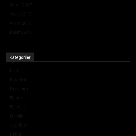
Şubat 2017
Ocak 2017
Aralık 2016
Kasım 2016
Kategoriler
Bilim
Biyografi
Donanım
Eğitim
Eğlence
Etkinlik
Giyilebilir
Haber