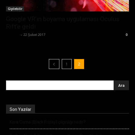
Giyilebilir
Google VR’ın boyama uygulaması Oculus
Rift’e geldi
Ali İlter
-
22 Şubat 2017
0
1
2
Son Yazılar
Kara Cuma (Black Friday) çılgınlığı nedir?