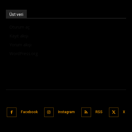
Üst veri
Oturum aç
Kayıt akışı
Yorum akışı
WordPress.org
Facebook
Instagram
RSS
X