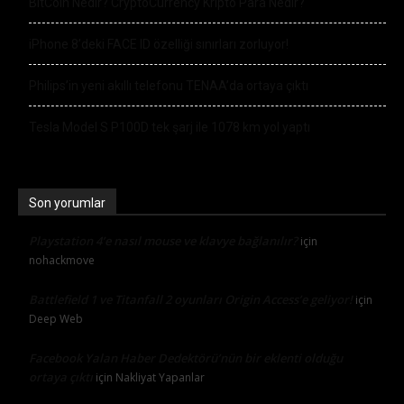
BitCoin Nedir? CryptoCurrency Kripto Para Nedir?
iPhone 8’deki FACE ID özelliği sınırları zorluyor!
Philips’in yeni akıllı telefonu TENAA’da ortaya çıktı
Tesla Model S P100D tek şarj ile 1078 km yol yaptı
Son yorumlar
Playstation 4’e nasıl mouse ve klavye bağlanılır?
için
nohackmove
Battlefield 1 ve Titanfall 2 oyunları Origin Access’e geliyor!
için
Deep Web
Facebook Yalan Haber Dedektörü’nün bir eklenti olduğu
ortaya çıktı
için
Nakliyat Yapanlar