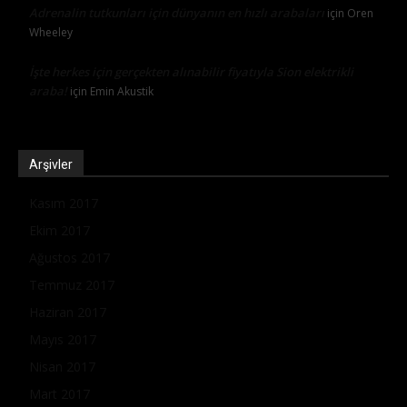
Adrenalin tutkunları için dünyanın en hızlı arabaları
için
Oren
Wheeley
İşte herkes için gerçekten alınabilir fiyatıyla Sion elektrikli
araba!
için
Emin Akustik
Arşivler
Kasım 2017
Ekim 2017
Ağustos 2017
Temmuz 2017
Haziran 2017
Mayıs 2017
Nisan 2017
Mart 2017