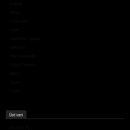
Makale
Mobil
Otomobil
Oyun
Savunma Sanayi
Sektörel
Siber Güvenlik
Sosyal Medya
Video
Yaşam
Yazılım
Üst veri
Oturum aç