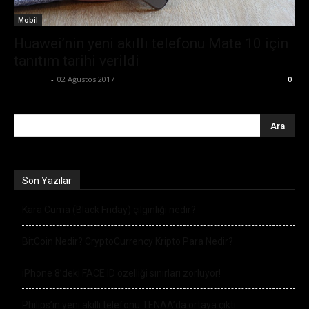
Mobil
Huawei’nin yeni akıllı telefonu Mate 10 için
tanıtım tarihi verildi
Eda Sarı
-
02 Ağustos 2017
0
Son Yazılar
Kara Cuma (Black Friday) çılgınlığı nedir?
BitCoin Nedir? CryptoCurrency Kripto Para Nedir?
iPhone 8’deki FACE ID özelliği sınırları zorluyor!
Philips’in yeni akıllı telefonu TENAA’da ortaya çıktı