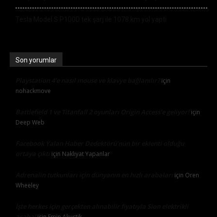
Tesla Model S P100D tek şarj ile 1078 km yol yaptı
Son yorumlar
Playstation 4’e nasıl mouse ve klavye bağlanılır?
için
nohackmove
Battlefield 1 ve Titanfall 2 oyunları Origin Access’e geliyor!
için
Deep Web
Facebook Yalan Haber Dedektörü’nün bir eklenti olduğu
ortaya çıktı
için
Nakliyat Yapanlar
Adrenalin tutkunları için dünyanın en hızlı arabaları
için
Oren
Wheeley
İşte herkes için gerçekten alınabilir fiyatıyla Sion elektrikli
araba!
için
Emin Akustik