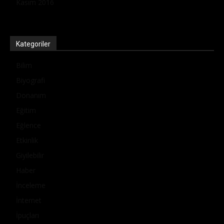
Kasım 2016
Kategoriler
Bilim
Biyografi
Donanım
Eğitim
Eğlence
Etkinlik
Giyilebilir
Haber
İnceleme
İnternet
İpuçları