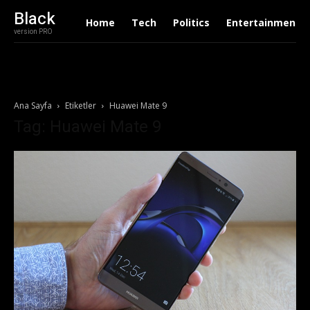
Black
Home
Tech
Politics
Entertainment
version PRO
Ana Sayfa
Etiketler
Huawei Mate 9
Tag: Huawei Mate 9