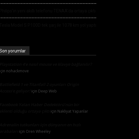
Philips’in yeni akıllı telefonu TENAA’da ortaya çıktı
Tesla Model S P100D tek şarj ile 1078 km yol yaptı
Son yorumlar
Playstation 4’e nasıl mouse ve klavye bağlanılır?
için
nohackmove
Battlefield 1 ve Titanfall 2 oyunları Origin
Access’e geliyor!
için
Deep Web
Facebook Yalan Haber Dedektörü’nün bir
eklenti olduğu ortaya çıktı
için
Nakliyat Yapanlar
Adrenalin tutkunları için dünyanın en hızlı
arabaları
için
Oren Wheeley