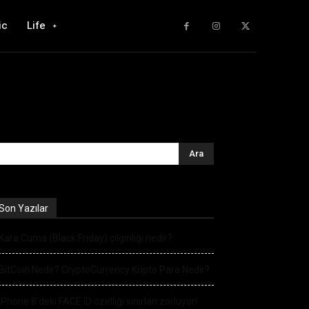
ic
Life
Son Yazılar
Kara Cuma (Black Friday) çılgınlığı nedir?
BitCoin Nedir? CryptoCurrency Kripto Para Nedir?
iPhone 8’deki FACE ID özelliği sınırları zorluyor!