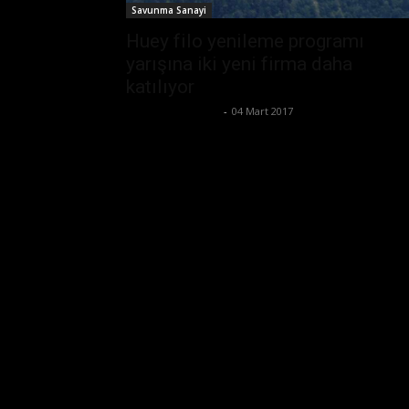
Savunma Sanayi
Huey filo yenileme programı
yarışına iki yeni firma daha
katılıyor
Ertuğrul Gültekin
-
04 Mart 2017