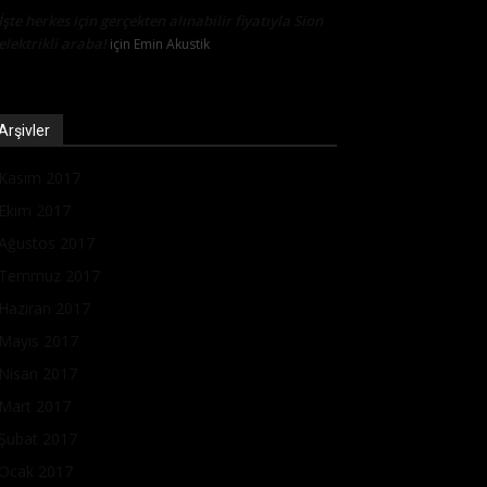
İşte herkes için gerçekten alınabilir fiyatıyla Sion
elektrikli araba!
için
Emin Akustik
Arşivler
Kasım 2017
Ekim 2017
Ağustos 2017
Temmuz 2017
Haziran 2017
Mayıs 2017
Nisan 2017
Mart 2017
Şubat 2017
Ocak 2017