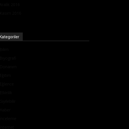
Aralık 2016
Kasım 2016
Kategoriler
Bilim
Biyografi
Donanım
Eğitim
Eğlence
Etkinlik
Giyilebilir
Haber
İnceleme
İnternet