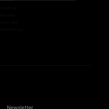
Oturum aç
Kayıt akışı
Yorum akışı
WordPress.org
Newsletter