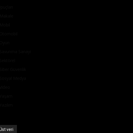
İpuçları
Makale
Mobil
Otomobil
Oyun
Savunma Sanayi
Sektörel
Siber Güvenlik
Sosyal Medya
Video
Yaşam
Yazılım
Üst veri