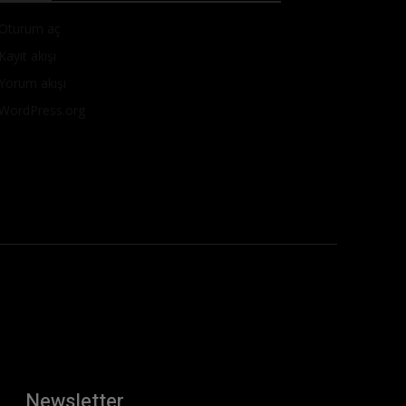
Oturum aç
Kayıt akışı
Yorum akışı
WordPress.org
Newsletter