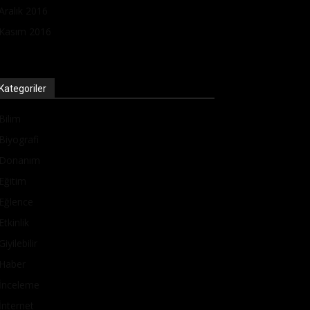
Aralık 2016
Kasım 2016
Kategoriler
Bilim
Biyografi
Donanım
Eğitim
Eğlence
Etkinlik
Giyilebilir
Haber
İnceleme
İnternet