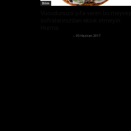
Bilim
Vücudunuza şifa veren bu meyvey
sofralarınızdan eksik etmeyin:
Hurma
Büşra Maraş Bulut
-
05 Haziran 2017