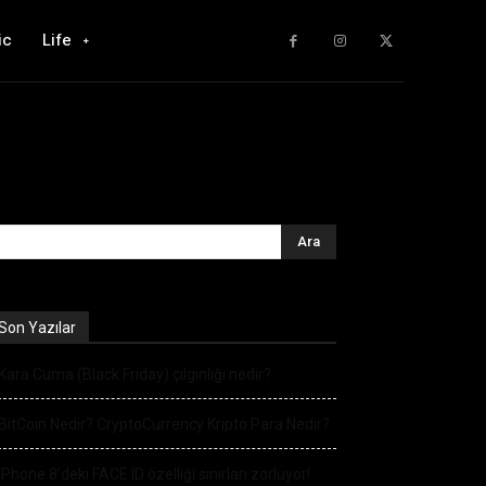
ic
Life
Son Yazılar
Kara Cuma (Black Friday) çılgınlığı nedir?
BitCoin Nedir? CryptoCurrency Kripto Para Nedir?
iPhone 8’deki FACE ID özelliği sınırları zorluyor!