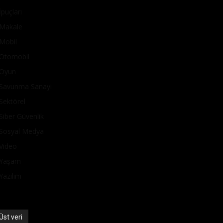
İpuçları
Makale
Mobil
Otomobil
Oyun
Savunma Sanayi
Sektörel
Siber Güvenlik
Sosyal Medya
Video
Yaşam
Yazılım
Üst veri