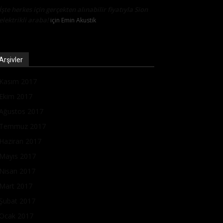
İşte herkes için gerçekten alınabilir fiyatıyla Sion
elektrikli araba!
için
Emin Akustik
Arşivler
Kasım 2017
Ekim 2017
Ağustos 2017
Temmuz 2017
Haziran 2017
Mayıs 2017
Nisan 2017
Mart 2017
Şubat 2017
Ocak 2017