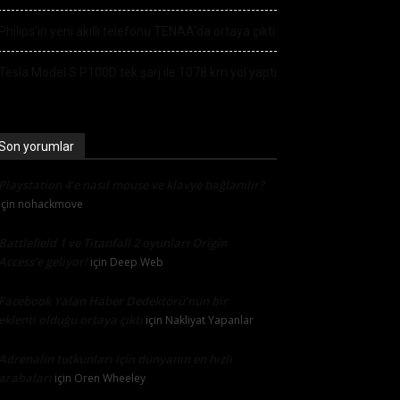
Philips’in yeni akıllı telefonu TENAA’da ortaya çıktı
Tesla Model S P100D tek şarj ile 1078 km yol yaptı
Son yorumlar
Playstation 4’e nasıl mouse ve klavye bağlanılır?
için
nohackmove
Battlefield 1 ve Titanfall 2 oyunları Origin
Access’e geliyor!
için
Deep Web
Facebook Yalan Haber Dedektörü’nün bir
eklenti olduğu ortaya çıktı
için
Nakliyat Yapanlar
Adrenalin tutkunları için dünyanın en hızlı
arabaları
için
Oren Wheeley