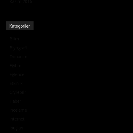
Kasım 2016
Kategoriler
Bilim
Biyografi
Donanım
Eğitim
Eğlence
Etkinlik
Giyilebilir
Haber
İnceleme
İnternet
İpuçları