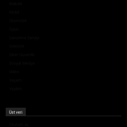
Makale
Mobil
Otomobil
Oyun
Savunma Sanayi
Sektörel
Siber Güvenlik
Sosyal Medya
Video
Yaşam
Yazılım
Üst veri
Oturum aç