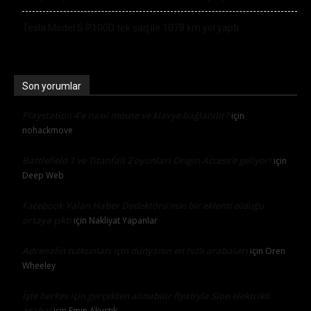
Tesla Model S P100D tek şarj ile 1078 km yol yaptı
Son yorumlar
Playstation 4’e nasıl mouse ve klavye bağlanılır?
için
nohackmove
Battlefield 1 ve Titanfall 2 oyunları Origin Access’e geliyor!
için
Deep Web
Facebook Yalan Haber Dedektörü’nün bir eklenti olduğu
ortaya çıktı
için
Nakliyat Yapanlar
Adrenalin tutkunları için dünyanın en hızlı arabaları
için
Oren
Wheeley
İşte herkes için gerçekten alınabilir fiyatıyla Sion elektrikli
araba!
için
Emin Akustik