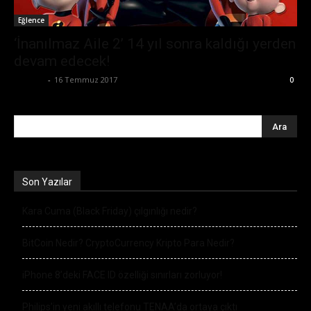
Eğlence
‘İnanılmaz Aile 2’ 14 yıl sonra kaldığı yerden
devam edecek!
Ali İlter
-
16 Temmuz 2017
0
Son Yazılar
Kara Cuma (Black Friday) çılgınlığı nedir?
BitCoin Nedir? CryptoCurrency Kripto Para Nedir?
iPhone 8’deki FACE ID özelliği sınırları zorluyor!
Philips’in yeni akıllı telefonu TENAA’da ortaya çıktı