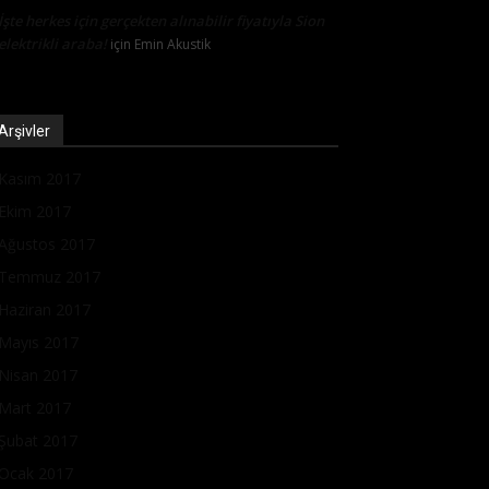
İşte herkes için gerçekten alınabilir fiyatıyla Sion
elektrikli araba!
için
Emin Akustik
Arşivler
Kasım 2017
Ekim 2017
Ağustos 2017
Temmuz 2017
Haziran 2017
Mayıs 2017
Nisan 2017
Mart 2017
Şubat 2017
Ocak 2017