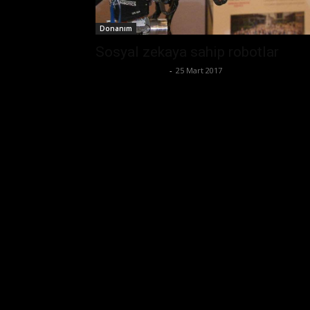
Donanım
Sosyal zekaya sahip robotlar
Ertuğrul Gültekin
-
25 Mart 2017