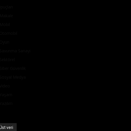
İpuçları
Makale
Mobil
Otomobil
Oyun
Savunma Sanayi
Sektörel
Siber Güvenlik
Sosyal Medya
Video
Yaşam
Yazılım
Üst veri