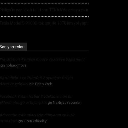
Philips’in yeni akıllı telefonu TENAA’da ortaya çıktı
Tesla Model S P100D tek şarj ile 1078 km yol yaptı
Son yorumlar
Playstation 4’e nasıl mouse ve klavye bağlanılır?
için
nohackmove
Battlefield 1 ve Titanfall 2 oyunları Origin
Access’e geliyor!
için
Deep Web
Facebook Yalan Haber Dedektörü’nün bir
eklenti olduğu ortaya çıktı
için
Nakliyat Yapanlar
Adrenalin tutkunları için dünyanın en hızlı
arabaları
için
Oren Wheeley