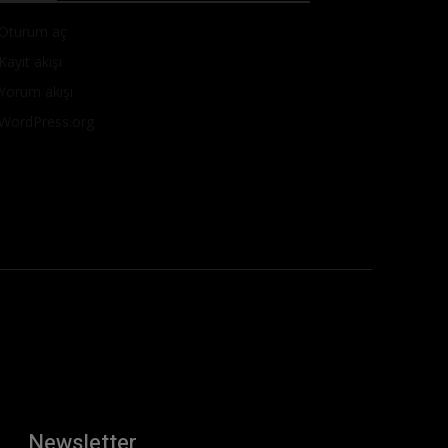
Oturum aç
Kayıt akışı
Yorum akışı
WordPress.org
Newsletter