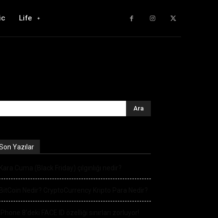
ic
Life
Son Yazılar
Kara Cuma (Black Friday) çılgınlığı nedir?
BitCoin Nedir? CryptoCurrency Kripto Para Nedir?
iPhone 8’deki FACE ID özelliği sınırları zorluyor!