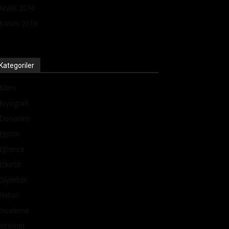
Aralık 2016
Kasım 2016
Kategoriler
Bilim
Biyografi
Donanım
Eğitim
Eğlence
Etkinlik
Giyilebilir
Haber
İnceleme
İnternet