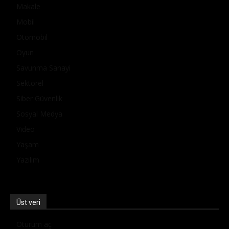
Makale
Mobil
Otomobil
Oyun
Savunma Sanayi
Sektörel
Siber Güvenlik
Sosyal Medya
Video
Yaşam
Yazılım
Üst veri
Oturum aç