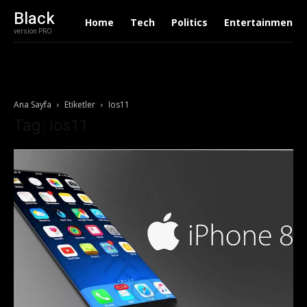
Black
Home
Tech
Politics
Entertainment
version PRO
Ana Sayfa
Etiketler
Ios11
Tag: ios11