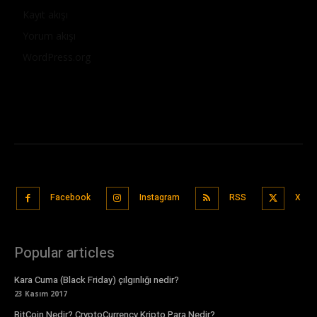
Kayıt akışı
Yorum akışı
WordPress.org
Facebook
Instagram
RSS
X
Popular articles
Kara Cuma (Black Friday) çılgınlığı nedir?
23 Kasım 2017
BitCoin Nedir? CryptoCurrency Kripto Para Nedir?