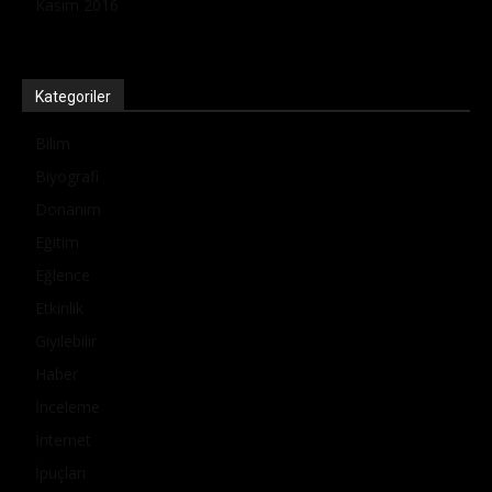
Kasım 2016
Kategoriler
Bilim
Biyografi
Donanım
Eğitim
Eğlence
Etkinlik
Giyilebilir
Haber
İnceleme
İnternet
İpuçları