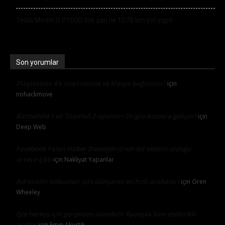
Tesla Model S P100D tek şarj ile 1078 km yol yaptı
Son yorumlar
Playstation 4’e nasıl mouse ve klavye bağlanılır?
için
nohackmove
Battlefield 1 ve Titanfall 2 oyunları Origin Access’e geliyor!
için
Deep Web
Facebook Yalan Haber Dedektörü’nün bir eklenti olduğu
ortaya çıktı
için
Nakliyat Yapanlar
Adrenalin tutkunları için dünyanın en hızlı arabaları
için
Oren
Wheeley
İşte herkes için gerçekten alınabilir fiyatıyla Sion elektrikli
araba!
için
Emin Akustik