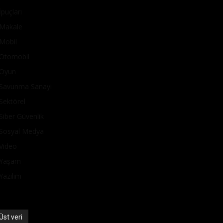
İpuçları
Makale
Mobil
Otomobil
Oyun
Savunma Sanayi
Sektörel
Siber Güvenlik
Sosyal Medya
Video
Yaşam
Yazılım
Üst veri