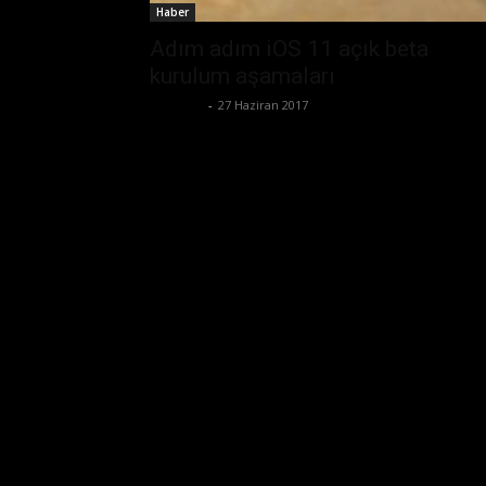
Haber
Adım adım iOS 11 açık beta
kurulum aşamaları
Eda Sarı
-
27 Haziran 2017