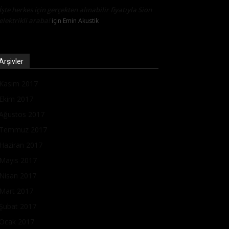
İşte herkes için gerçekten alınabilir fiyatıyla Sion
elektrikli araba!
için
Emin Akustik
Arşivler
Kasım 2017
Ekim 2017
Ağustos 2017
Temmuz 2017
Haziran 2017
Mayıs 2017
Nisan 2017
Mart 2017
Şubat 2017
Ocak 2017