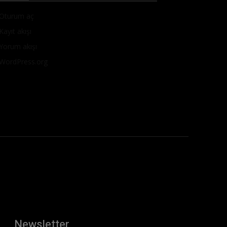
Oturum aç
Kayıt akışı
Yorum akışı
WordPress.org
Newsletter