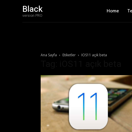
Black
Home
T
version PRO
Ana Sayfa
Etiketler
IOS11 açık beta
Tag: iOS11 açık beta