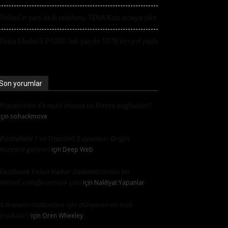
Philips’in yeni akıllı telefonu TENAA’da ortaya çıktı
Tesla Model S P100D tek şarj ile 1078 km yol yaptı
Son yorumlar
Playstation 4’e nasıl mouse ve klavye bağlanılır?
için
nohackmove
Battlefield 1 ve Titanfall 2 oyunları Origin
Access’e geliyor!
için
Deep Web
Facebook Yalan Haber Dedektörü’nün bir
eklenti olduğu ortaya çıktı
için
Nakliyat Yapanlar
Adrenalin tutkunları için dünyanın en hızlı
arabaları
için
Oren Wheeley