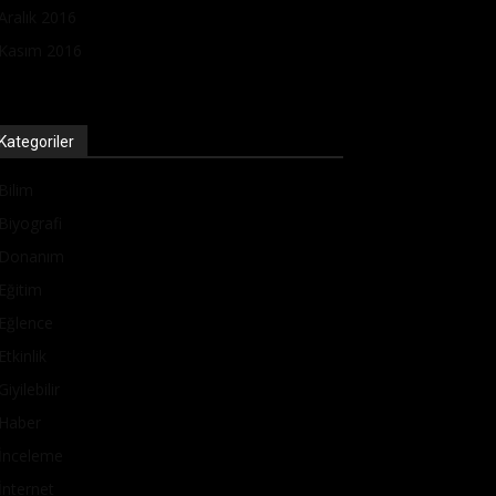
Aralık 2016
Kasım 2016
Kategoriler
Bilim
Biyografi
Donanım
Eğitim
Eğlence
Etkinlik
Giyilebilir
Haber
İnceleme
İnternet