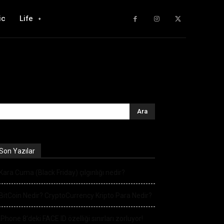
ic
Life
Son Yazılar
Kara Cuma (Black Friday) çılgınlığı nedir?
BitCoin Nedir? CryptoCurrency Kripto Para Nedir?
iPhone 8’deki FACE ID özelliği sınırları zorluyor!