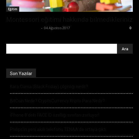
Eğitim
Montessori eğitimi hakkında bilmedikleriniz
Büşra Maraş Bulut
-
04 Ağustos 2017
0
Son Yazılar
Kara Cuma (Black Friday) çılgınlığı nedir?
BitCoin Nedir? CryptoCurrency Kripto Para Nedir?
iPhone 8’deki FACE ID özelliği sınırları zorluyor!
Philips’in yeni akıllı telefonu TENAA’da ortaya çıktı