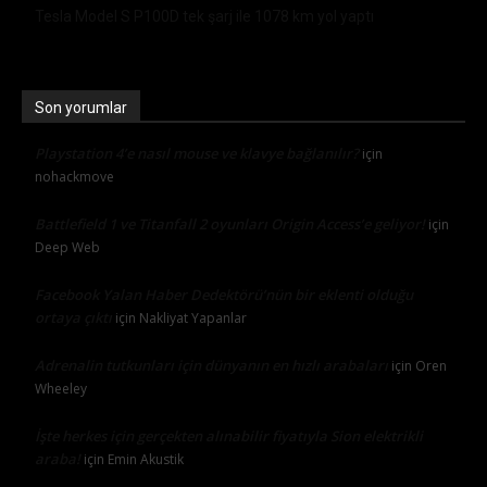
Tesla Model S P100D tek şarj ile 1078 km yol yaptı
Son yorumlar
Playstation 4’e nasıl mouse ve klavye bağlanılır?
için
nohackmove
Battlefield 1 ve Titanfall 2 oyunları Origin Access’e geliyor!
için
Deep Web
Facebook Yalan Haber Dedektörü’nün bir eklenti olduğu
ortaya çıktı
için
Nakliyat Yapanlar
Adrenalin tutkunları için dünyanın en hızlı arabaları
için
Oren
Wheeley
İşte herkes için gerçekten alınabilir fiyatıyla Sion elektrikli
araba!
için
Emin Akustik