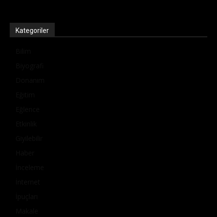
Kategoriler
Bilim
Biyografi
Donanım
Eğitim
Eğlence
Etkinlik
Giyilebilir
Haber
İnceleme
İnternet
İpuçları
Makale