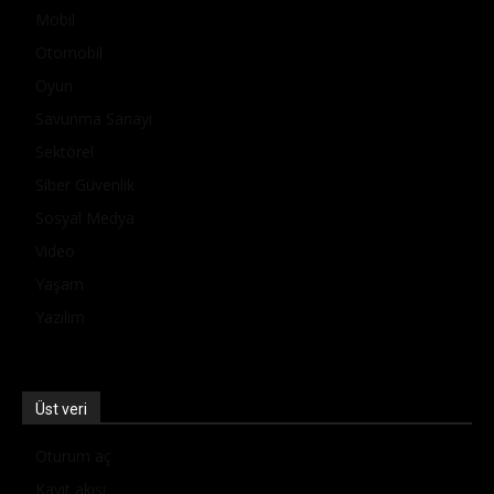
Mobil
Otomobil
Oyun
Savunma Sanayi
Sektörel
Siber Güvenlik
Sosyal Medya
Video
Yaşam
Yazılım
Üst veri
Oturum aç
Kayıt akışı