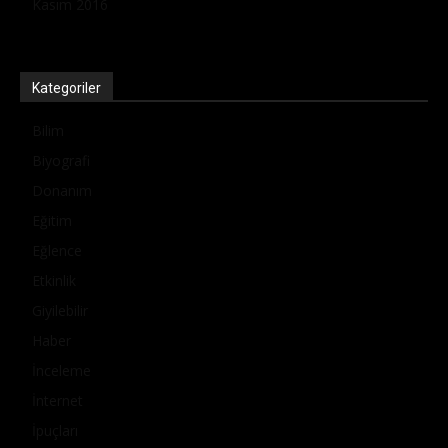
Kasım 2016
Kategoriler
Bilim
Biyografi
Donanım
Eğitim
Eğlence
Etkinlik
Giyilebilir
Haber
İnceleme
İnternet
İpuçları