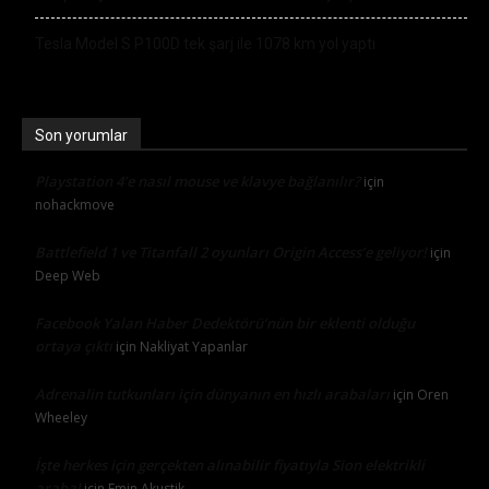
Tesla Model S P100D tek şarj ile 1078 km yol yaptı
Son yorumlar
Playstation 4’e nasıl mouse ve klavye bağlanılır?
için
nohackmove
Battlefield 1 ve Titanfall 2 oyunları Origin Access’e geliyor!
için
Deep Web
Facebook Yalan Haber Dedektörü’nün bir eklenti olduğu
ortaya çıktı
için
Nakliyat Yapanlar
Adrenalin tutkunları için dünyanın en hızlı arabaları
için
Oren
Wheeley
İşte herkes için gerçekten alınabilir fiyatıyla Sion elektrikli
araba!
için
Emin Akustik