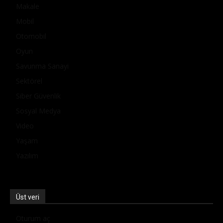
Makale
Mobil
Otomobil
Oyun
Savunma Sanayi
Sektörel
Siber Güvenlik
Sosyal Medya
Video
Yaşam
Yazılım
Üst veri
Oturum aç