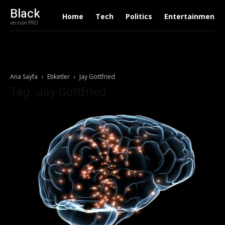
Black
Home
Tech
Politics
Entertainment
version PRO
Ana Sayfa
Etiketler
Jay Gottfried
Tag: Jay Gottfried