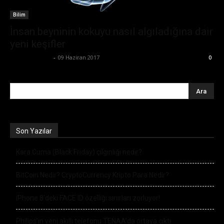
Bilim
İnsan beyninin kokuyu nasıl algıladığına dair
yeni keşifler
Emre Bayındır
-
09 Haziran 2017
0
Son Yazılar
Kara Cuma (Black Friday) çılgınlığı nedir?
BitCoin Nedir? CryptoCurrency Kripto Para Nedir?
iPhone 8’deki FACE ID özelliği sınırları zorluyor!
Philips’in yeni akıllı telefonu TENAA’da ortaya çıktı