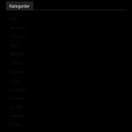
Kategoriler
Bilim
Biyografi
Donanım
Eğitim
Eğlence
Etkinlik
Giyilebilir
Haber
İnceleme
İnternet
İpuçları
Makale
Mobil