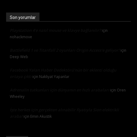
Son yorumlar
Playstation 4’e nasıl mouse ve klavye bağlanılır?
için
nohackmove
Battlefield 1 ve Titanfall 2 oyunları Origin Access’e geliyor!
için
Deep Web
Facebook Yalan Haber Dedektörü’nün bir eklenti olduğu
ortaya çıktı
için
Nakliyat Yapanlar
Adrenalin tutkunları için dünyanın en hızlı arabaları
için
Oren
Wheeley
İşte herkes için gerçekten alınabilir fiyatıyla Sion elektrikli
araba!
için
Emin Akustik