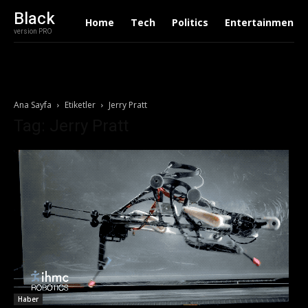
Black
Home
Tech
Politics
Entertainment
version PRO
Ana Sayfa
Etiketler
Jerry Pratt
Tag: Jerry Pratt
Haber