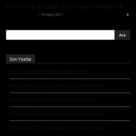
Bu robotun koşmak için beyne ihtiyacı yok
Ertuğrul Gültekin
-
03 Mayıs 2017
0
Son Yazılar
Kara Cuma (Black Friday) çılgınlığı nedir?
BitCoin Nedir? CryptoCurrency Kripto Para Nedir?
iPhone 8’deki FACE ID özelliği sınırları zorluyor!
Philips’in yeni akıllı telefonu TENAA’da ortaya çıktı
Tesla Model S P100D tek şarj ile 1078 km yol yaptı