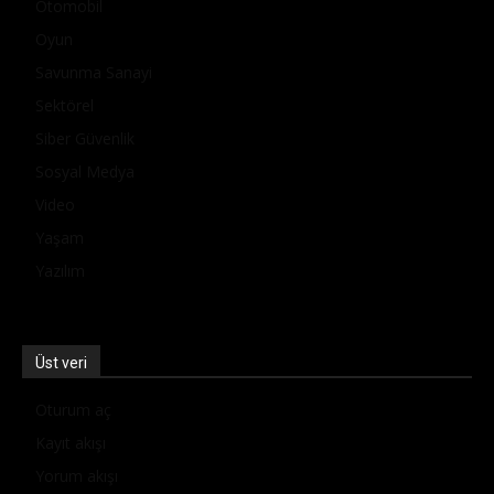
Otomobil
Oyun
Savunma Sanayi
Sektörel
Siber Güvenlik
Sosyal Medya
Video
Yaşam
Yazılım
Üst veri
Oturum aç
Kayıt akışı
Yorum akışı