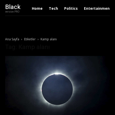
Black
Home
Tech
Politics
Entertainment
version PRO
Ana Sayfa
Etiketler
Kamp alanı
Tag: Kamp alanı