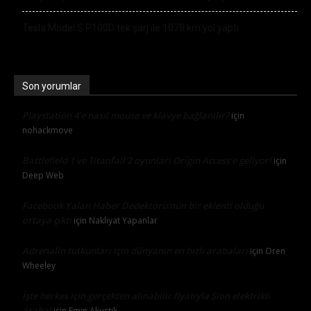
Tesla Model S P100D tek şarj ile 1078 km yol yaptı
Son yorumlar
Playstation 4’e nasıl mouse ve klavye bağlanılır?
için
nohackmove
Battlefield 1 ve Titanfall 2 oyunları Origin Access’e geliyor!
için
Deep Web
Facebook Yalan Haber Dedektörü’nün bir eklenti olduğu
ortaya çıktı
için
Nakliyat Yapanlar
Adrenalin tutkunları için dünyanın en hızlı arabaları
için
Oren
Wheeley
İşte herkes için gerçekten alınabilir fiyatıyla Sion elektrikli
araba!
için
Emin Akustik