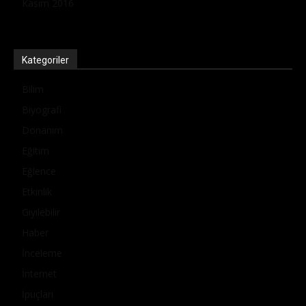
Kasım 2016
Kategoriler
Bilim
Biyografi
Donanım
Eğitim
Eğlence
Etkinlik
Giyilebilir
Haber
İnceleme
İnternet
İpuçları