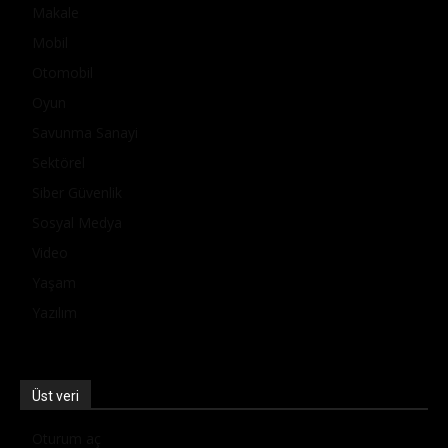
Makale
Mobil
Otomobil
Oyun
Savunma Sanayi
Sektörel
Siber Güvenlik
Sosyal Medya
Video
Yaşam
Yazılım
Üst veri
Oturum aç