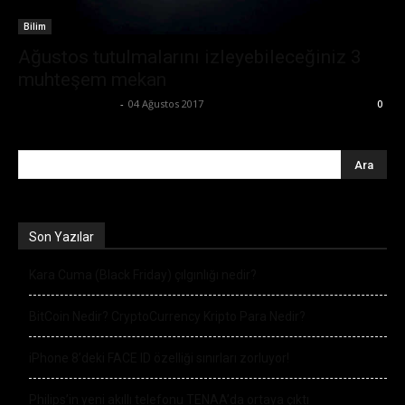
Bilim
Ağustos tutulmalarını izleyebileceğiniz 3
muhteşem mekan
Büşra Maraş Bulut
-
04 Ağustos 2017
0
Son Yazılar
Kara Cuma (Black Friday) çılgınlığı nedir?
BitCoin Nedir? CryptoCurrency Kripto Para Nedir?
iPhone 8’deki FACE ID özelliği sınırları zorluyor!
Philips’in yeni akıllı telefonu TENAA’da ortaya çıktı