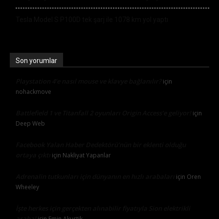
Tesla Model S P100D tek şarj ile 1078 km yol yaptı
Son yorumlar
Playstation 4’e nasıl mouse ve klavye bağlanılır?
için
nohackmove
Battlefield 1 ve Titanfall 2 oyunları Origin Access’e geliyor!
için
Deep Web
Facebook Yalan Haber Dedektörü’nün bir eklenti olduğu
ortaya çıktı
için
Nakliyat Yapanlar
Adrenalin tutkunları için dünyanın en hızlı arabaları
için
Oren
Wheeley
İşte herkes için gerçekten alınabilir fiyatıyla Sion elektrikli
araba!
için
Emin Akustik