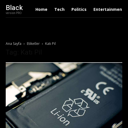
Black
Home
Tech
Politics
Entertainment
version PRO
Ana Sayfa
Etiketler
Katı Pil
Tag: Katı Pil