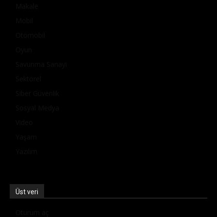
Makale
Mobil
Otomobil
Oyun
Savunma Sanayi
Sektörel
Siber Güvenlik
Sosyal Medya
Video
Yaşam
Yazılım
Üst veri
Oturum aç