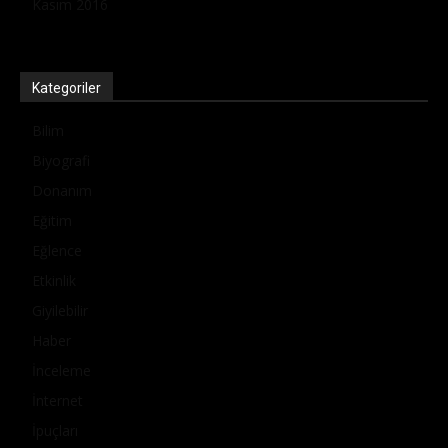
Kasım 2016
Kategoriler
Bilim
Biyografi
Donanım
Eğitim
Eğlence
Etkinlik
Giyilebilir
Haber
İnceleme
İnternet
İpuçları