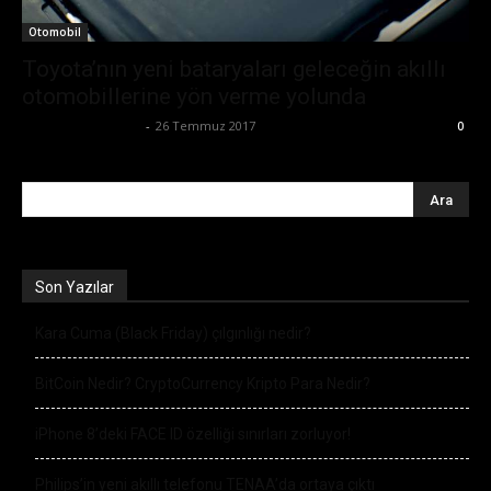
Otomobil
Toyota’nın yeni bataryaları geleceğin akıllı
otomobillerine yön verme yolunda
Büşra Maraş Bulut
-
26 Temmuz 2017
0
Son Yazılar
Kara Cuma (Black Friday) çılgınlığı nedir?
BitCoin Nedir? CryptoCurrency Kripto Para Nedir?
iPhone 8’deki FACE ID özelliği sınırları zorluyor!
Philips’in yeni akıllı telefonu TENAA’da ortaya çıktı