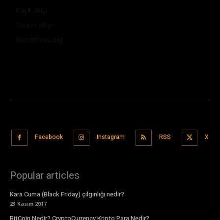
Kayıt akışı
Yorum akışı
WordPress.org
Facebook
Instagram
RSS
X
Popular articles
Kara Cuma (Black Friday) çılgınlığı nedir?
23 Kasım 2017
BitCoin Nedir? CryptoCurrency Kripto Para Nedir?