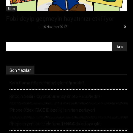
Bilim
Fobi deyip geçmeyin hayatınızı etkiliyor
Büşra Maraş Bulut
-
16 Haziran 2017
0
Son Yazılar
Kara Cuma (Black Friday) çılgınlığı nedir?
BitCoin Nedir? CryptoCurrency Kripto Para Nedir?
iPhone 8’deki FACE ID özelliği sınırları zorluyor!
Philips’in yeni akıllı telefonu TENAA’da ortaya çıktı