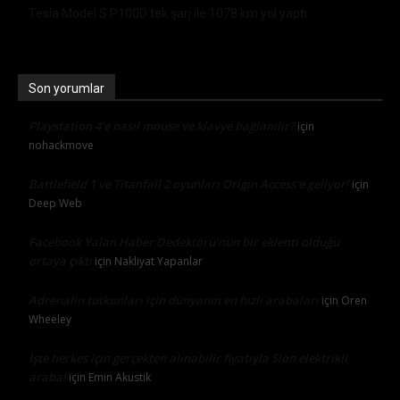
Tesla Model S P100D tek şarj ile 1078 km yol yaptı
Son yorumlar
Playstation 4’e nasıl mouse ve klavye bağlanılır?
için
nohackmove
Battlefield 1 ve Titanfall 2 oyunları Origin Access’e geliyor!
için
Deep Web
Facebook Yalan Haber Dedektörü’nün bir eklenti olduğu
ortaya çıktı
için
Nakliyat Yapanlar
Adrenalin tutkunları için dünyanın en hızlı arabaları
için
Oren
Wheeley
İşte herkes için gerçekten alınabilir fiyatıyla Sion elektrikli
araba!
için
Emin Akustik