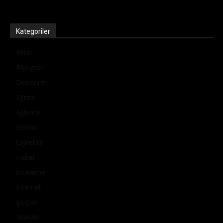
Kategoriler
Bilim
Biyografi
Donanım
Eğitim
Eğlence
Etkinlik
Giyilebilir
Haber
İnceleme
İnternet
İpuçları
Makale