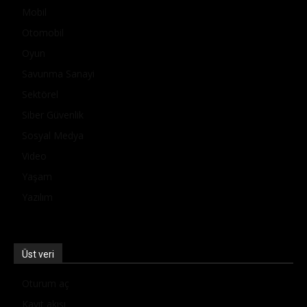
Mobil
Otomobil
Oyun
Savunma Sanayi
Sektörel
Siber Güvenlik
Sosyal Medya
Video
Yaşam
Yazılım
Üst veri
Oturum aç
Kayıt akışı