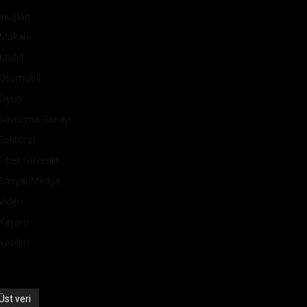
İpuçları
Makale
Mobil
Otomobil
Oyun
Savunma Sanayi
Sektörel
Siber Güvenlik
Sosyal Medya
Video
Yaşam
Yazılım
Üst veri