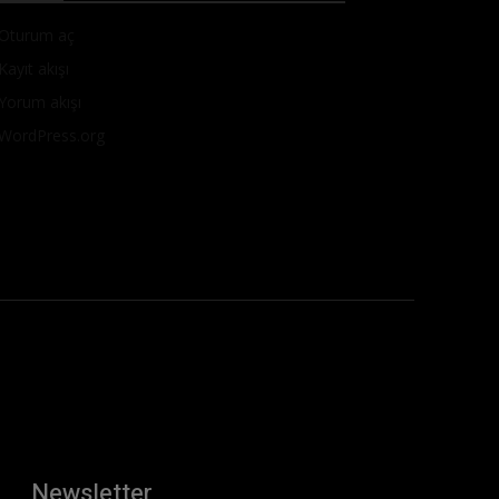
Oturum aç
Kayıt akışı
Yorum akışı
WordPress.org
Newsletter