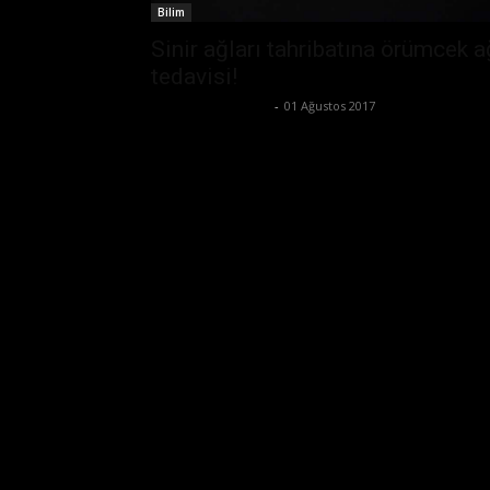
Bilim
Sinir ağları tahribatına örümcek a
tedavisi!
Büşra Maraş Bulut
-
01 Ağustos 2017