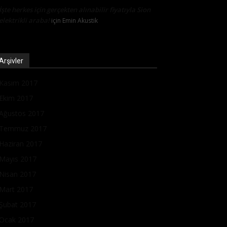
İşte herkes için gerçekten alınabilir fiyatıyla Sion
elektrikli araba!
için
Emin Akustik
Arşivler
Kasım 2017
Ekim 2017
Ağustos 2017
Temmuz 2017
Haziran 2017
Mayıs 2017
Nisan 2017
Mart 2017
Şubat 2017
Ocak 2017