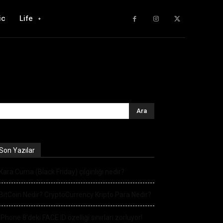
ic
Life
Son Yazılar
Kara Cuma (Black Friday) çılgınlığı nedir?
BitCoin Nedir? CryptoCurrency Kripto Para Nedir?
iPhone 8’deki FACE ID özelliği sınırları zorluyor!