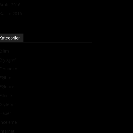
Aralık 2016
Kasım 2016
Kategoriler
Bilim
Biyografi
Donanım
Eğitim
Eğlence
Etkinlik
Giyilebilir
Haber
İnceleme
İnternet