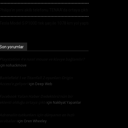
Philips’in yeni akıllı telefonu TENAA’da ortaya çıktı
Tesla Model S P100D tek şarj ile 1078 km yol yaptı
Son yorumlar
Playstation 4’e nasıl mouse ve klavye bağlanılır?
için
nohackmove
Battlefield 1 ve Titanfall 2 oyunları Origin
Access’e geliyor!
için
Deep Web
Facebook Yalan Haber Dedektörü’nün bir
eklenti olduğu ortaya çıktı
için
Nakliyat Yapanlar
Adrenalin tutkunları için dünyanın en hızlı
arabaları
için
Oren Wheeley