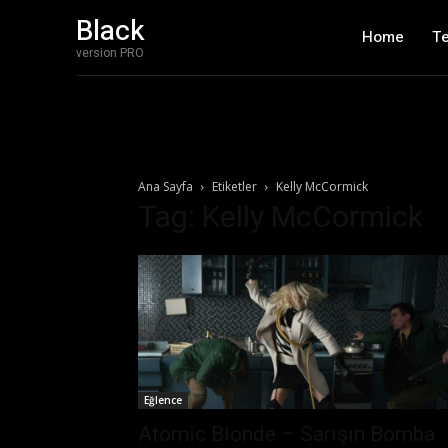
Black
Home
T
version PRO
Ana Sayfa
Etiketler
Kelly McCormick
Tag: Kelly McCormick
Eğlence
Atomic Blonde – Sarışın Bomba