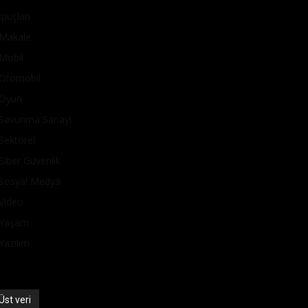
İpuçları
Makale
Mobil
Otomobil
Oyun
Savunma Sanayi
Sektörel
Siber Güvenlik
Sosyal Medya
Video
Yaşam
Yazılım
Üst veri