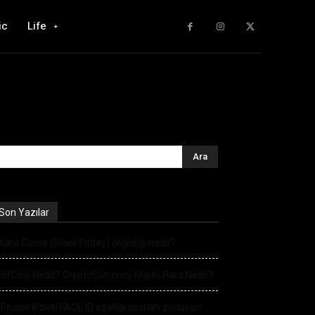
ic
Life
Son Yazılar
Kara Cuma (Black Friday) çılgınlığı nedir?
BitCoin Nedir? CryptoCurrency Kripto Para Nedir?
iPhone 8’deki FACE ID özelliği sınırları zorluyor!