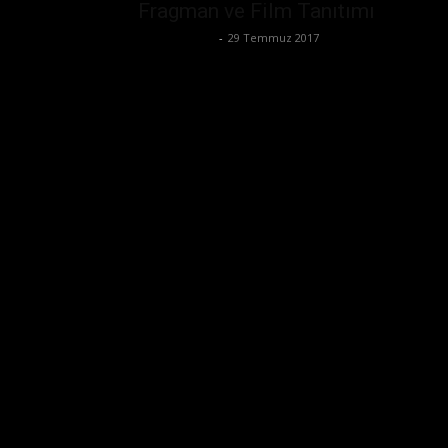
Fragman ve Film Tanıtımı
Serhat Umar
-
29 Temmuz 2017