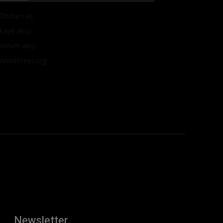
Oturum aç
Kayıt akışı
Yorum akışı
WordPress.org
Newsletter