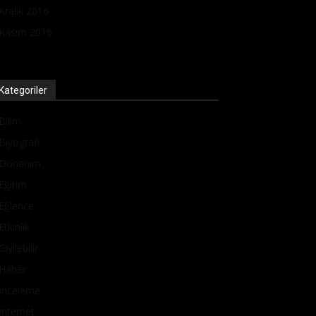
Aralık 2016
Kasım 2016
Kategoriler
Bilim
Biyografi
Donanım
Eğitim
Eğlence
Etkinlik
Giyilebilir
Haber
İnceleme
İnternet