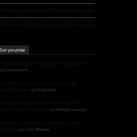
Philips’in yeni akıllı telefonu TENAA’da ortaya çıktı
Tesla Model S P100D tek şarj ile 1078 km yol yaptı
Son yorumlar
Playstation 4’e nasıl mouse ve klavye bağlanılır?
için
nohackmove
Battlefield 1 ve Titanfall 2 oyunları Origin
Access’e geliyor!
için
Deep Web
Facebook Yalan Haber Dedektörü’nün bir
eklenti olduğu ortaya çıktı
için
Nakliyat Yapanlar
Adrenalin tutkunları için dünyanın en hızlı
arabaları
için
Oren Wheeley