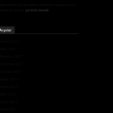
İşte herkes için gerçekten alınabilir fiyatıyla Sion
elektrikli araba!
için
Emin Akustik
Arşivler
Kasım 2017
Ekim 2017
Ağustos 2017
Temmuz 2017
Haziran 2017
Mayıs 2017
Nisan 2017
Mart 2017
Şubat 2017
Ocak 2017