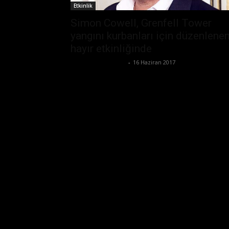
Etkinlik
Simon Cowell, Grenfell Tower
yangını kurbanları için düzenlene
hayır etkinliğinde
Büşra Maraş Bulut
-
16 Haziran 2017