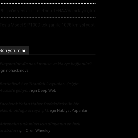
Philips’in yeni akıllı telefonu TENAA’da ortaya çıktı
Tesla Model S P100D tek şarj ile 1078 km yol yaptı
Son yorumlar
Playstation 4’e nasıl mouse ve klavye bağlanılır?
için
nohackmove
Battlefield 1 ve Titanfall 2 oyunları Origin
Access’e geliyor!
için
Deep Web
Facebook Yalan Haber Dedektörü’nün bir
eklenti olduğu ortaya çıktı
için
Nakliyat Yapanlar
Adrenalin tutkunları için dünyanın en hızlı
arabaları
için
Oren Wheeley