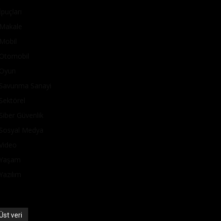
İpuçları
Makale
Mobil
Otomobil
Oyun
Savunma Sanayi
Sektörel
Siber Güvenlik
Sosyal Medya
Video
Yaşam
Yazılım
Üst veri