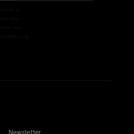
Oturum aç
Kayıt akışı
Yorum akışı
WordPress.org
Newsletter