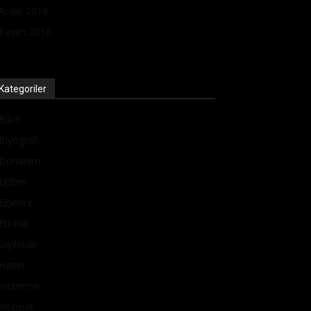
Aralık 2016
Kasım 2016
Kategoriler
Bilim
Biyografi
Donanım
Eğitim
Eğlence
Etkinlik
Giyilebilir
Haber
İnceleme
İnternet