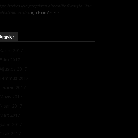
İşte herkes için gerçekten alınabilir fiyatıyla Sion
elektrikli araba!
için
Emin Akustik
Arşivler
Kasım 2017
Ekim 2017
Ağustos 2017
Temmuz 2017
Haziran 2017
Mayıs 2017
Nisan 2017
Mart 2017
Şubat 2017
Ocak 2017