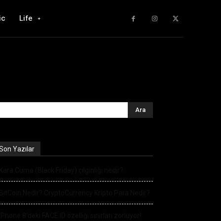
ic
Life
Son Yazılar
Kara Cuma (Black Friday) çılgınlığı nedir?
BitCoin Nedir? CryptoCurrency Kripto Para Nedir?
iPhone 8’deki FACE ID özelliği sınırları zorluyor!