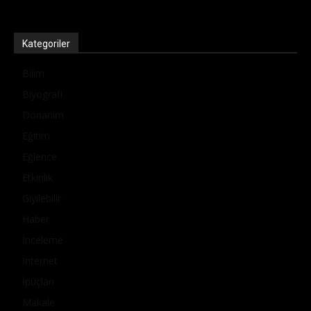
Kategoriler
Bilim
Biyografi
Donanım
Eğitim
Eğlence
Etkinlik
Giyilebilir
Haber
İnceleme
İnternet
İpuçları
Makale