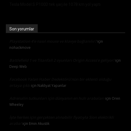
Tesla Model S P100D tek şarj ile 1078 km yol yaptı
Son yorumlar
Playstation 4’e nasıl mouse ve klavye bağlanılır?
için
nohackmove
Battlefield 1 ve Titanfall 2 oyunları Origin Access’e geliyor!
için
Deep Web
Facebook Yalan Haber Dedektörü’nün bir eklenti olduğu
ortaya çıktı
için
Nakliyat Yapanlar
Adrenalin tutkunları için dünyanın en hızlı arabaları
için
Oren
Wheeley
İşte herkes için gerçekten alınabilir fiyatıyla Sion elektrikli
araba!
için
Emin Akustik