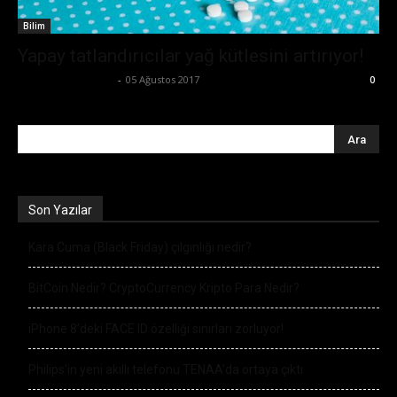
Bilim
Yapay tatlandırıcılar yağ kütlesini artırıyor!
Büşra Maraş Bulut
-
05 Ağustos 2017
0
Son Yazılar
Kara Cuma (Black Friday) çılgınlığı nedir?
BitCoin Nedir? CryptoCurrency Kripto Para Nedir?
iPhone 8’deki FACE ID özelliği sınırları zorluyor!
Philips’in yeni akıllı telefonu TENAA’da ortaya çıktı