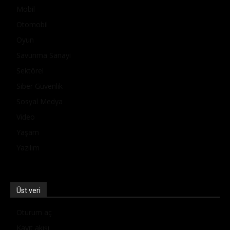
Mobil
Otomobil
Oyun
Savunma Sanayi
Sektörel
Siber Güvenlik
Sosyal Medya
Video
Yaşam
Yazılım
Üst veri
Oturum aç
Kayıt akışı