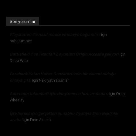
Son yorumlar
Playstation 4’e nasıl mouse ve klavye bağlanılır?
için
nohackmove
Battlefield 1 ve Titanfall 2 oyunları Origin Access’e geliyor!
için
Deep Web
Facebook Yalan Haber Dedektörü’nün bir eklenti olduğu
ortaya çıktı
için
Nakliyat Yapanlar
Adrenalin tutkunları için dünyanın en hızlı arabaları
için
Oren
Wheeley
İşte herkes için gerçekten alınabilir fiyatıyla Sion elektrikli
araba!
için
Emin Akustik