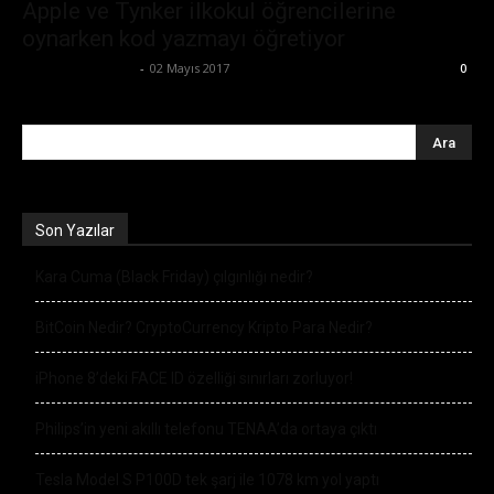
Apple ve Tynker ilkokul öğrencilerine
oynarken kod yazmayı öğretiyor
Ertuğrul Gültekin
-
02 Mayıs 2017
0
Son Yazılar
Kara Cuma (Black Friday) çılgınlığı nedir?
BitCoin Nedir? CryptoCurrency Kripto Para Nedir?
iPhone 8’deki FACE ID özelliği sınırları zorluyor!
Philips’in yeni akıllı telefonu TENAA’da ortaya çıktı
Tesla Model S P100D tek şarj ile 1078 km yol yaptı