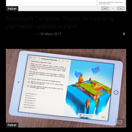
Haber
Microsoft Template Studio ile kodlama
yapmadan uygulama yapın
Ertuğrul Gültekin
-
18 Mayıs 2017
0
Haber