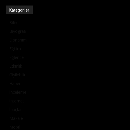
Kategoriler
Bilim
Biyografi
Donanım
Eğitim
Eğlence
Etkinlik
Giyilebilir
Haber
İnceleme
İnternet
İpuçları
Makale
Mobil