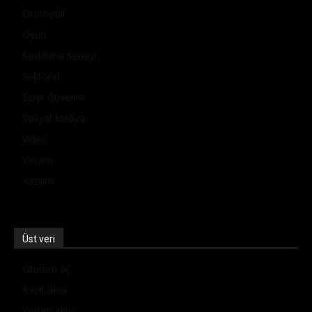
Otomobil
Oyun
Savunma Sanayi
Sektörel
Siber Güvenlik
Sosyal Medya
Video
Yaşam
Yazılım
Üst veri
Oturum aç
Kayıt akışı
Yorum akışı