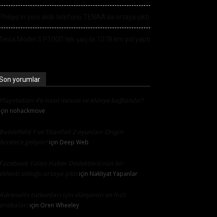
Philips’in yeni akıllı telefonu TENAA’da ortaya çıktı
Tesla Model S P100D tek şarj ile 1078 km yol yaptı
Son yorumlar
Playstation 4’e nasıl mouse ve klavye bağlanılır?
için
nohackmove
Battlefield 1 ve Titanfall 2 oyunları Origin
Access’e geliyor!
için
Deep Web
Facebook Yalan Haber Dedektörü’nün bir
eklenti olduğu ortaya çıktı
için
Nakliyat Yapanlar
Adrenalin tutkunları için dünyanın en hızlı
arabaları
için
Oren Wheeley