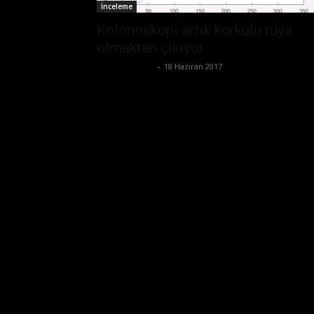
İnceleme
Kolonoskopi artık korkulu rüya
olmaktan çıkıyor
Emre Bayındır
-
18 Haziran 2017