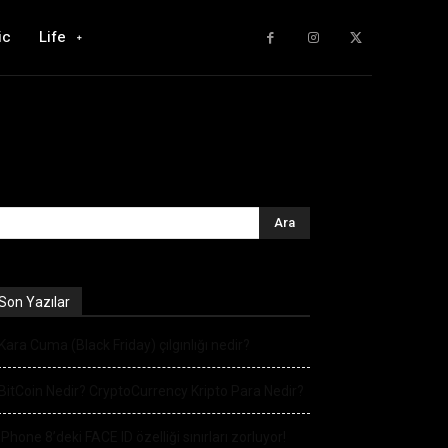
ic
Life
Son Yazılar
Kara Cuma (Black Friday) çılgınlığı nedir?
BitCoin Nedir? CryptoCurrency Kripto Para Nedir?
iPhone 8’deki FACE ID özelliği sınırları zorluyor!