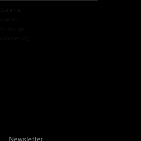
Oturum aç
Kayıt akışı
Yorum akışı
WordPress.org
Newsletter