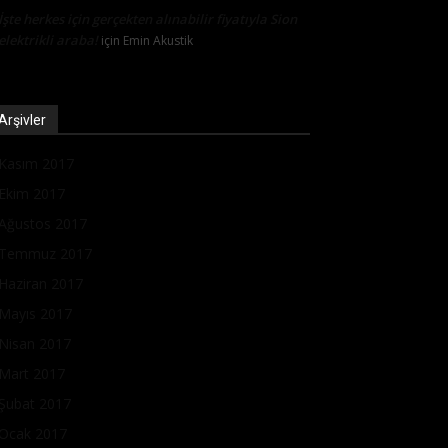
İşte herkes için gerçekten alınabilir fiyatıyla Sion
elektrikli araba!
için
Emin Akustik
Arşivler
Kasım 2017
Ekim 2017
Ağustos 2017
Temmuz 2017
Haziran 2017
Mayıs 2017
Nisan 2017
Mart 2017
Şubat 2017
Ocak 2017