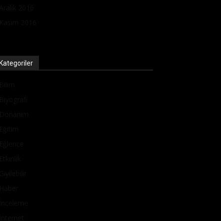
Aralık 2016
Kasım 2016
Kategoriler
Bilim
Biyografi
Donanım
Eğitim
Eğlence
Etkinlik
Giyilebilir
Haber
İnceleme
İnternet