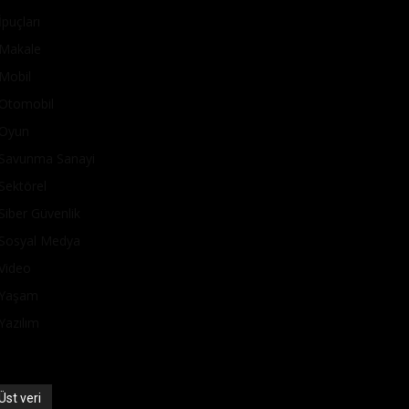
İpuçları
Makale
Mobil
Otomobil
Oyun
Savunma Sanayi
Sektörel
Siber Güvenlik
Sosyal Medya
Video
Yaşam
Yazılım
Üst veri