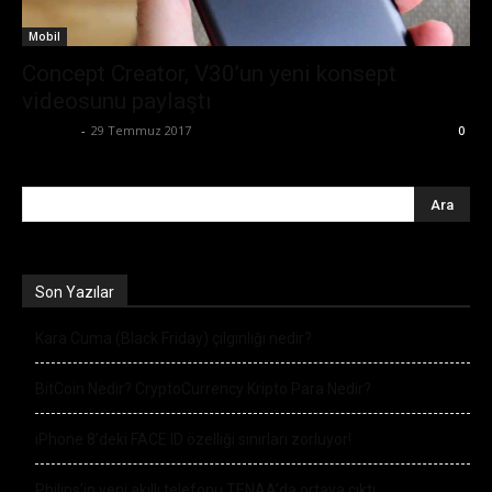
Mobil
Concept Creator, V30’un yeni konsept
videosunu paylaştı
Eda Sarı
-
29 Temmuz 2017
0
Son Yazılar
Kara Cuma (Black Friday) çılgınlığı nedir?
BitCoin Nedir? CryptoCurrency Kripto Para Nedir?
iPhone 8’deki FACE ID özelliği sınırları zorluyor!
Philips’in yeni akıllı telefonu TENAA’da ortaya çıktı