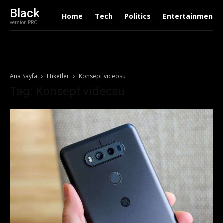
Black
Home
Tech
Politics
Entertainment
version PRO
Ana Sayfa
Etiketler
Konsept videosu
Tag: Konsept videosu