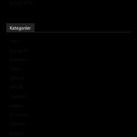
Kasım 2016
Kategoriler
Bilim
Biyografi
Donanım
Eğitim
Eğlence
Etkinlik
Giyilebilir
Haber
İnceleme
İnternet
İpuçları