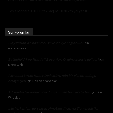
Tesla Model S P100D tek şarj ile 1078 km yol yaptı
Son yorumlar
Playstation 4’e nasıl mouse ve klavye bağlanılır?
için
nohackmove
Battlefield 1 ve Titanfall 2 oyunları Origin Access’e geliyor!
için
Deep Web
Facebook Yalan Haber Dedektörü’nün bir eklenti olduğu
ortaya çıktı
için
Nakliyat Yapanlar
Adrenalin tutkunları için dünyanın en hızlı arabaları
için
Oren
Wheeley
İşte herkes için gerçekten alınabilir fiyatıyla Sion elektrikli