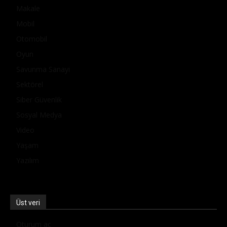
Makale
Mobil
Otomobil
Oyun
Savunma Sanayi
Sektörel
Siber Güvenlik
Sosyal Medya
Video
Yaşam
Yazılım
Üst veri
Oturum aç