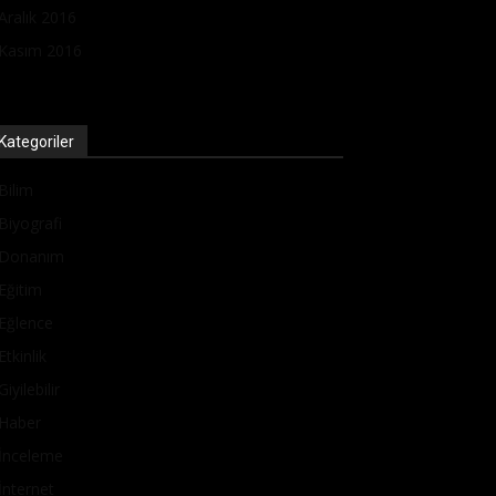
Aralık 2016
Kasım 2016
Kategoriler
Bilim
Biyografi
Donanım
Eğitim
Eğlence
Etkinlik
Giyilebilir
Haber
İnceleme
İnternet