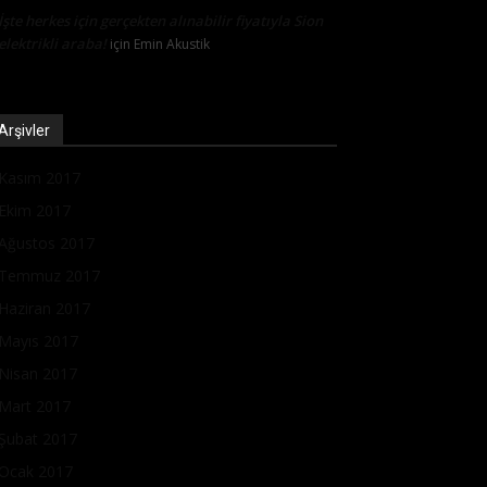
İşte herkes için gerçekten alınabilir fiyatıyla Sion
elektrikli araba!
için
Emin Akustik
Arşivler
Kasım 2017
Ekim 2017
Ağustos 2017
Temmuz 2017
Haziran 2017
Mayıs 2017
Nisan 2017
Mart 2017
Şubat 2017
Ocak 2017