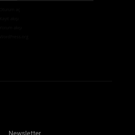
Oturum aç
Kayıt akışı
Yorum akışı
WordPress.org
Newsletter