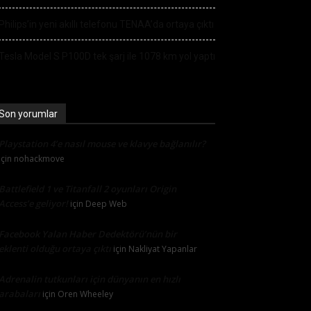
Philips’in yeni akıllı telefonu TENAA’da ortaya çıktı
Tesla Model S P100D tek şarj ile 1078 km yol yaptı
Son yorumlar
Playstation 4’e nasıl mouse ve klavye bağlanılır?
için
nohackmove
Battlefield 1 ve Titanfall 2 oyunları Origin
Access’e geliyor!
için
Deep Web
Facebook Yalan Haber Dedektörü’nün bir
eklenti olduğu ortaya çıktı
için
Nakliyat Yapanlar
Adrenalin tutkunları için dünyanın en hızlı
arabaları
için
Oren Wheeley