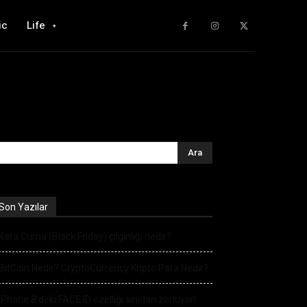
ic
Life
Son Yazılar
Kara Cuma (Black Friday) çılgınlığı nedir?
BitCoin Nedir? CryptoCurrency Kripto Para Nedir?
iPhone 8’deki FACE ID özelliği sınırları zorluyor!