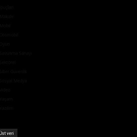
İpuçları
Makale
Mobil
Otomobil
Oyun
Savunma Sanayi
Sektörel
Siber Güvenlik
Sosyal Medya
Video
Yaşam
Yazılım
Üst veri