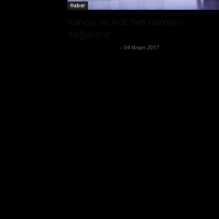
Haber
Yahoo ve AOL’nin isimleri
değişiyor
Ertuğrul Gültekin
-
04 Nisan 2017