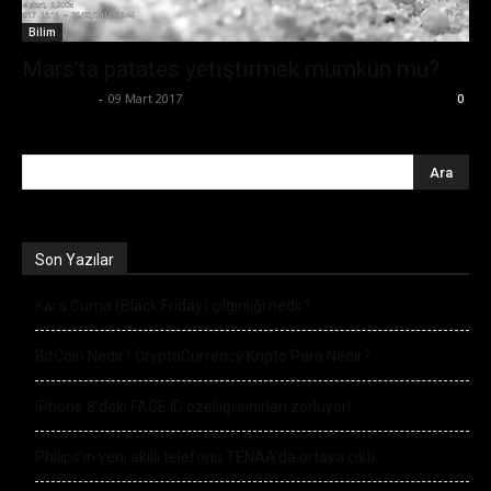
Bilim
Mars’ta patates yetiştirmek mümkün mü?
Zafer Emin
-
09 Mart 2017
0
Son Yazılar
Kara Cuma (Black Friday) çılgınlığı nedir?
BitCoin Nedir? CryptoCurrency Kripto Para Nedir?
iPhone 8’deki FACE ID özelliği sınırları zorluyor!
Philips’in yeni akıllı telefonu TENAA’da ortaya çıktı