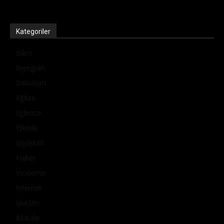
Kategoriler
Bilim
Biyografi
Donanım
Eğitim
Eğlence
Etkinlik
Giyilebilir
Haber
İnceleme
İnternet
İpuçları
Makale