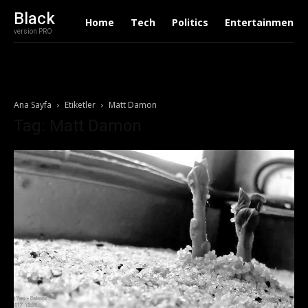
Black
Home
Tech
Politics
Entertainment
version PRO
Ana Sayfa
Etiketler
Matt Damon
Tag: Matt Damon