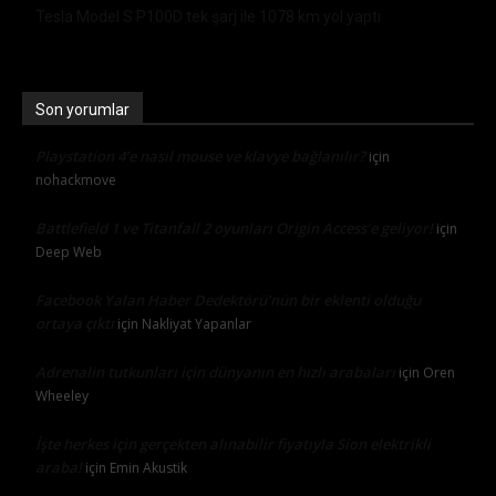
Tesla Model S P100D tek şarj ile 1078 km yol yaptı
Son yorumlar
Playstation 4’e nasıl mouse ve klavye bağlanılır?
için
nohackmove
Battlefield 1 ve Titanfall 2 oyunları Origin Access’e geliyor!
için
Deep Web
Facebook Yalan Haber Dedektörü’nün bir eklenti olduğu
ortaya çıktı
için
Nakliyat Yapanlar
Adrenalin tutkunları için dünyanın en hızlı arabaları
için
Oren
Wheeley
İşte herkes için gerçekten alınabilir fiyatıyla Sion elektrikli
araba!
için
Emin Akustik