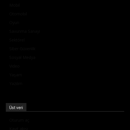
Mobil
Otomobil
Oyun
Savunma Sanayi
Sektörel
Siber Güvenlik
Sosyal Medya
Video
Yaşam
Yazılım
Üst veri
Oturum aç
Kayıt akışı