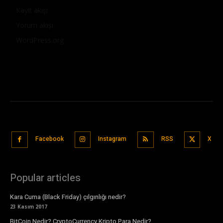
Kayıt akışı
Yorum akışı
WordPress.org
Facebook
Instagram
RSS
X
Popular articles
Kara Cuma (Black Friday) çılgınlığı nedir?
23 Kasım 2017
BitCoin Nedir? CryptoCurrency Kripto Para Nedir?