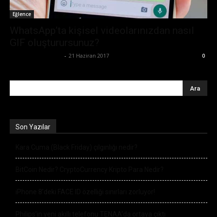
Eğlence
WhatsApp’ta kişisel videolarınızdan nasıl
GIF oluşturursunuz?
Büşra Maraş Bulut
-
21 Haziran 2017
0
Son Yazılar
Kara Cuma (Black Friday) çılgınlığı nedir?
BitCoin Nedir? CryptoCurrency Kripto Para Nedir?
iPhone 8’deki FACE ID özelliği sınırları zorluyor!
Philips’in yeni akıllı telefonu TENAA’da ortaya çıktı