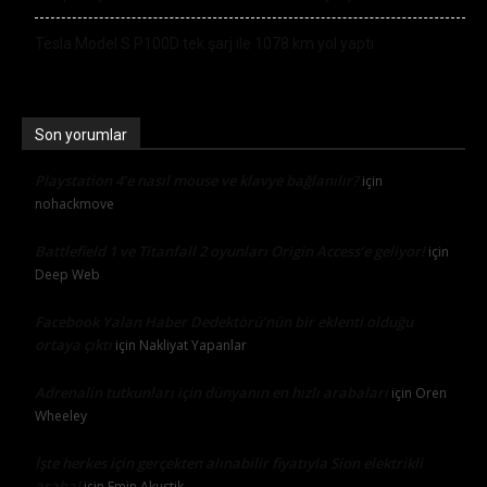
Tesla Model S P100D tek şarj ile 1078 km yol yaptı
Son yorumlar
Playstation 4’e nasıl mouse ve klavye bağlanılır?
için
nohackmove
Battlefield 1 ve Titanfall 2 oyunları Origin Access’e geliyor!
için
Deep Web
Facebook Yalan Haber Dedektörü’nün bir eklenti olduğu
ortaya çıktı
için
Nakliyat Yapanlar
Adrenalin tutkunları için dünyanın en hızlı arabaları
için
Oren
Wheeley
İşte herkes için gerçekten alınabilir fiyatıyla Sion elektrikli
araba!
için
Emin Akustik