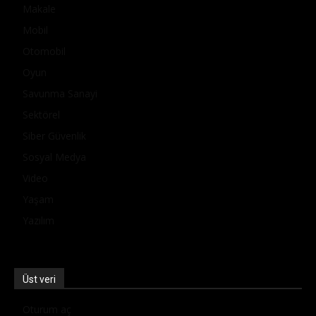
Makale
Mobil
Otomobil
Oyun
Savunma Sanayi
Sektörel
Siber Güvenlik
Sosyal Medya
Video
Yaşam
Yazılım
Üst veri
Oturum aç