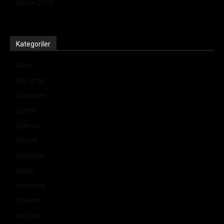
Kasım 2016
Kategoriler
Bilim
Biyografi
Donanım
Eğitim
Eğlence
Etkinlik
Giyilebilir
Haber
İnceleme
İnternet
İpuçları