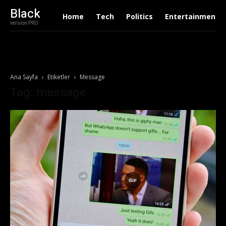
Black
Home
Tech
Politics
Entertainment
version PRO
Ana Sayfa
Etiketler
Message
Tag: message