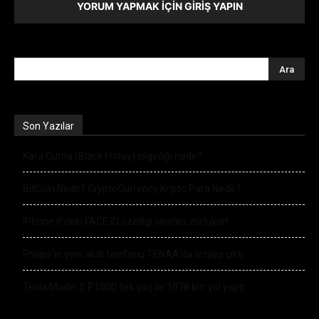
YORUM YAPMAK İÇIN GIRIŞ YAPIN
Son Yazılar
Kara Cuma (Black Friday) çılgınlığı nedir?
BitCoin Nedir? CryptoCurrency Kripto Para Nedir?
iPhone 8’deki FACE ID özelliği sınırları zorluyor!
Philips’in yeni akıllı telefonu TENAA’da ortaya çıktı
Tesla Model S P100D tek şarj ile 1078 km yol yaptı