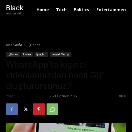
Black
Home
Tech
Politics
Entertainment
version PRO
Ana Sayfa
Eğlence
Eğlence
Haber
İpuçları
Sosyal Medya
WhatsApp’ta kişisel
videolarınızdan nasıl GIF
oluşturursunuz?
Yazar
Büşra Maraş Bulut
-
21 Haziran 2017
908
0