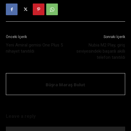
Önceki İçerik
Sonraki İçerik
Yeni Amiral gemisi One Plus 5
Nubia M2 Play, giriş
nihayet tanıtıldı
seviyesindeki başarılı akıllı
telefon tanıtıldı
Büşra Maraş Bulut
Leave a reply