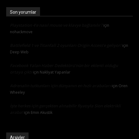
Son yorumlar
Playstation 4’e nasıl mouse ve klavye bağlanılır?
için
nohackmove
Battlefield 1 ve Titanfall 2 oyunları Origin Access’e geliyor!
için
Deep Web
Facebook Yalan Haber Dedektörü’nün bir eklenti olduğu
ortaya çıktı
için
Nakliyat Yapanlar
Adrenalin tutkunları için dünyanın en hızlı arabaları
için
Oren
Wheeley
İşte herkes için gerçekten alınabilir fiyatıyla Sion elektrikli
araba!
için
Emin Akustik
Arşivler