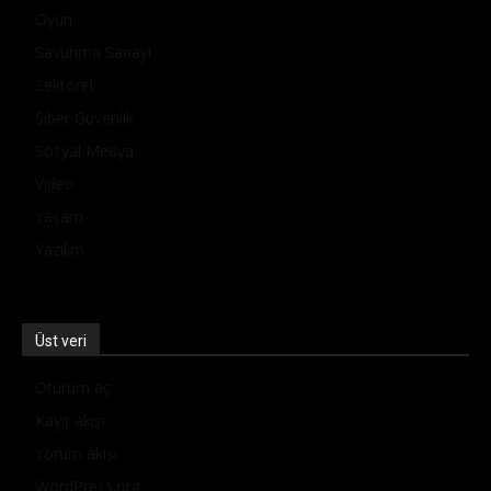
Oyun
Savunma Sanayi
Sektörel
Siber Güvenlik
Sosyal Medya
Video
Yaşam
Yazılım
Üst veri
Oturum aç
Kayıt akışı
Yorum akışı
WordPress.org