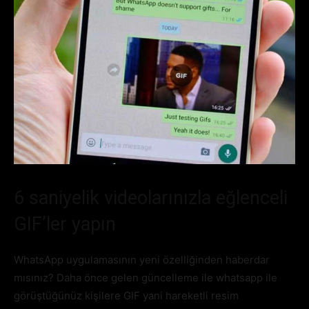
6 saniyelik videolarınızla eğlenceli
GIF’ler yapın
WhatsApp uygulamasının yeni özelliğinden haberdar
mısınız? Daha önce gelen güncelleme ile whatsapp ile
görüştüğünüz kişilere GIF yani hareketli resim