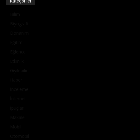
Kategoriler
Bilim
Biyografi
Donanım
Eğitim
Eğlence
Etkinlik
Giyilebilir
Haber
İnceleme
İnternet
İpuçları
Makale
Mobil
Otomobil