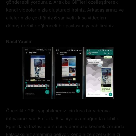
gönderebiliyordunuz. Artık bu GIF’leri özelleştirerek
kendi videolarınızla oluşturabilirsiniz. Arkadaşlarınız ve
ailelerinizle çektiğiniz 6 saniyelik kısa videoları
dönüştürebilir eğlenceli bir paylaşım yapabilirsiniz.
Nasıl Yapılır
Öncelikle GIF’i yapabilmeniz için kısa bir videoya
ihtiyacınız var. En fazla 6 saniye uzunluğunda olabilir.
Eğer daha fazlası olursa bu videonuzu kesmek zorunda
kalacaksınız anlamına geliyor. Kendinize özel GIF’inizi