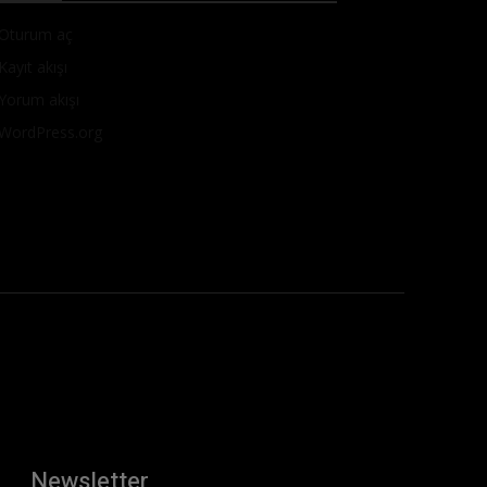
Oturum aç
Kayıt akışı
Yorum akışı
WordPress.org
Newsletter