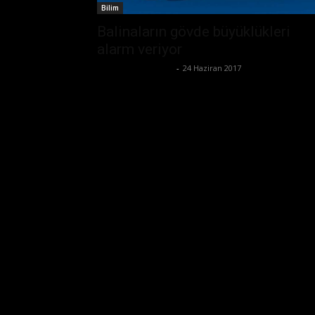
Bilim
Balinaların gövde büyüklükleri
alarm veriyor
Büşra Maraş Bulut
-
24 Haziran 2017