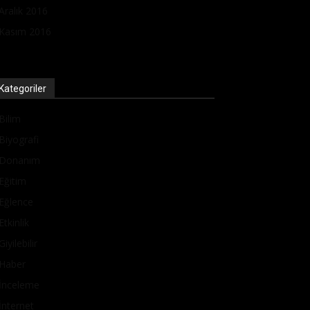
Aralık 2016
Kasım 2016
Kategoriler
Bilim
Biyografi
Donanım
Eğitim
Eğlence
Etkinlik
Giyilebilir
Haber
İnceleme
İnternet