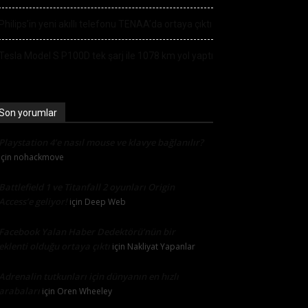
Philips’in yeni akıllı telefonu TENAA’da ortaya çıktı
Tesla Model S P100D tek şarj ile 1078 km yol yaptı
Son yorumlar
Playstation 4’e nasıl mouse ve klavye bağlanılır?
için
nohackmove
Battlefield 1 ve Titanfall 2 oyunları Origin
Access’e geliyor!
için
Deep Web
Facebook Yalan Haber Dedektörü’nün bir
eklenti olduğu ortaya çıktı
için
Nakliyat Yapanlar
Adrenalin tutkunları için dünyanın en hızlı
arabaları
için
Oren Wheeley