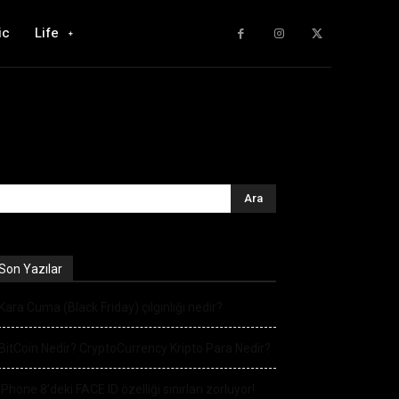
ic
Life
Son Yazılar
Kara Cuma (Black Friday) çılgınlığı nedir?
BitCoin Nedir? CryptoCurrency Kripto Para Nedir?
iPhone 8’deki FACE ID özelliği sınırları zorluyor!