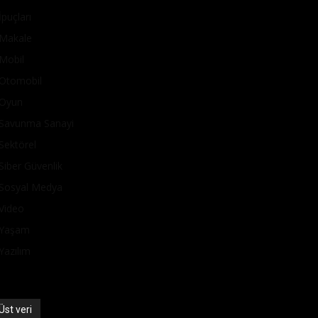
İpuçları
Makale
Mobil
Otomobil
Oyun
Savunma Sanayi
Sektörel
Siber Güvenlik
Sosyal Medya
Video
Yaşam
Yazılım
Üst veri