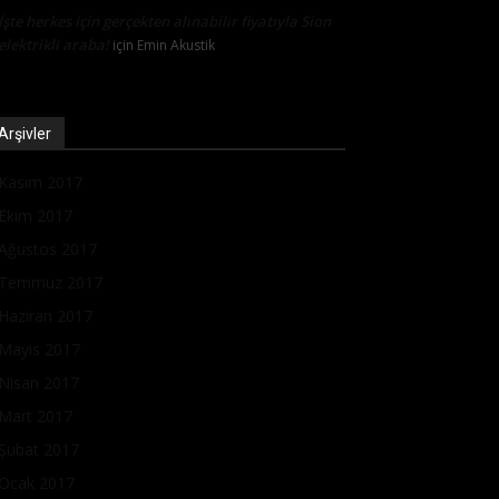
İşte herkes için gerçekten alınabilir fiyatıyla Sion
elektrikli araba!
için
Emin Akustik
Arşivler
Kasım 2017
Ekim 2017
Ağustos 2017
Temmuz 2017
Haziran 2017
Mayıs 2017
Nisan 2017
Mart 2017
Şubat 2017
Ocak 2017