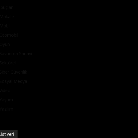
İpuçları
Makale
Mobil
Otomobil
Oyun
Savunma Sanayi
Sektörel
Siber Güvenlik
Sosyal Medya
Video
Yaşam
Yazılım
Üst veri