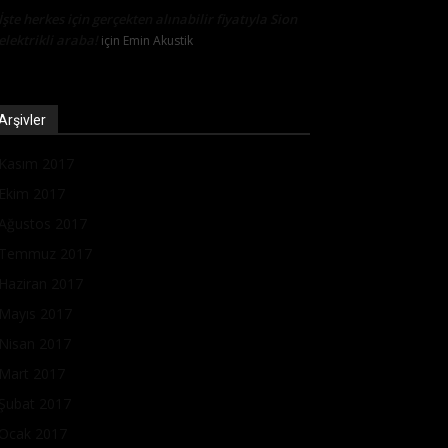
İşte herkes için gerçekten alınabilir fiyatıyla Sion
elektrikli araba!
için
Emin Akustik
Arşivler
Kasım 2017
Ekim 2017
Ağustos 2017
Temmuz 2017
Haziran 2017
Mayıs 2017
Nisan 2017
Mart 2017
Şubat 2017
Ocak 2017