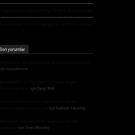
Philips’in yeni akıllı telefonu TENAA’da ortaya çıktı
Tesla Model S P100D tek şarj ile 1078 km yol yaptı
Son yorumlar
Playstation 4’e nasıl mouse ve klavye bağlanılır?
için
nohackmove
Battlefield 1 ve Titanfall 2 oyunları Origin
Access’e geliyor!
için
Deep Web
Facebook Yalan Haber Dedektörü’nün bir
eklenti olduğu ortaya çıktı
için
Nakliyat Yapanlar
Adrenalin tutkunları için dünyanın en hızlı
arabaları
için
Oren Wheeley