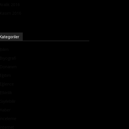
Aralık 2016
Kasım 2016
Kategoriler
Bilim
Biyografi
Donanım
Eğitim
Eğlence
Etkinlik
Giyilebilir
Haber
İnceleme
İnternet