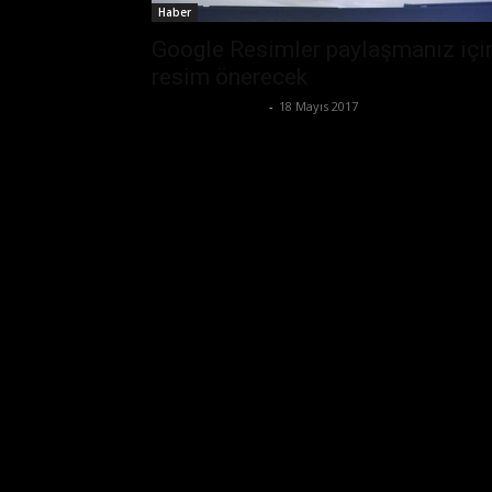
Haber
Google Resimler paylaşmanız içi
resim önerecek
Ertuğrul Gültekin
-
18 Mayıs 2017