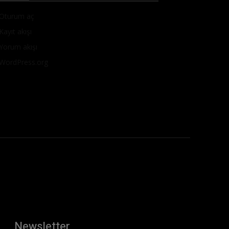
Oturum aç
Kayıt akışı
Yorum akışı
WordPress.org
Newsletter