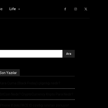
ic
Life
Son Yazılar
Kara Cuma (Black Friday) çılgınlığı nedir?
BitCoin Nedir? CryptoCurrency Kripto Para Nedir?
iPhone 8’deki FACE ID özelliği sınırları zorluyor!